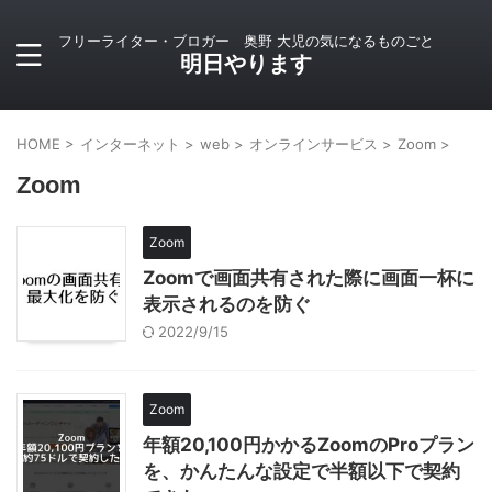
フリーライター・ブロガー 奥野 大児の気になるものごと
明日やります
HOME
>
インターネット
>
web
>
オンラインサービス
>
Zoom
>
Zoom
Zoom
Zoomで画面共有された際に画面一杯に
表示されるのを防ぐ
2022/9/15
Zoom
年額20,100円かかるZoomのProプラン
を、かんたんな設定で半額以下で契約