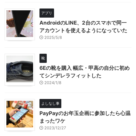
アプリ
AndroidのLINE、2台のスマホで同一
アカウントを使えるようになっていた
2025/5/8
靴
6Eの靴を購入 幅広・甲高の自分に初め
てシンデレラフィットした
2024/1/8
よしなし事
PayPayのお年玉企画に参加したら心温
まったワケ
2023/12/27