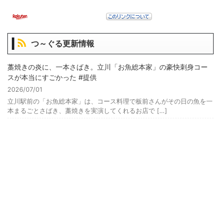
つ～ぐる更新情報
藁焼きの炎に、一本さばき。立川「お魚総本家」の豪快刺身コー
スが本当にすごかった #提供
2026/07/01
立川駅前の「お魚総本家」は、コース料理で板前さんがその日の魚を一
本まるごとさばき、藁焼きを実演してくれるお店で […]