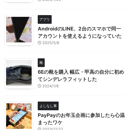
アプリ
AndroidのLINE、2台のスマホで同一
アカウントを使えるようになっていた
2025/5/8
靴
6Eの靴を購入 幅広・甲高の自分に初め
てシンデレラフィットした
2024/1/8
よしなし事
PayPayのお年玉企画に参加したら心温
まったワケ
2023/12/27