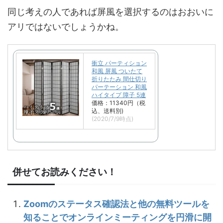
同じ考えの人であれば屏風を選択するのはおおいに
アリではないでしょうかね。
衝立 パーティション
和風 屏風 ついたて
折りたたみ 間仕切り
パーテーション 和風
ハイタイプ 障子 5連
価格：11340円（税
込、送料別)
(2020/7/9時点)
併せてお読みください！
Zoomのステータス確認法と他の無料ツールを
知ることでオンラインミーティングを円滑に開