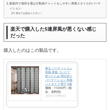
家庭内で場所を選ばず動画チャットをしやすい屏風スタイルのパーテ
ィション
併せてお読みください！
楽天で購入した5連屏風が悪くない感じ
だった
購入したのはこの製品です。
衝立 パーティション
和風 屏風 ついたて
折りたたみ 間仕切り
パーテーション 和風
ハイタイプ 障子 5連
価格：11340円（税
込、送料別)
(2020/7/9時点)