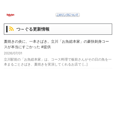
つ～ぐる更新情報
藁焼きの炎に、一本さばき。立川「お魚総本家」の豪快刺身コー
スが本当にすごかった #提供
2026/07/01
立川駅前の「お魚総本家」は、コース料理で板前さんがその日の魚を一
本まるごとさばき、藁焼きを実演してくれるお店で […]