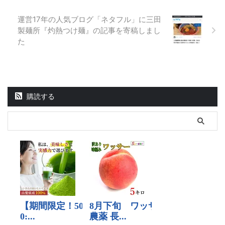
運営17年の人気ブログ「ネタフル」に三田
製麺所『灼熱つけ麺』の記事を寄稿しまし
た
購読する