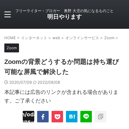
フリーライター・ブロガー 奥野 大児の気になるものごと
明日やります
HOME
>
インターネット
>
web
>
オンラインサービス
>
Zoom
>
Zoom
Zoomの背景どうするか問題は持ち運び
可能な屏風で解決した
2020/07/09
2022/09/08
本記事には広告のリンクが含まれる場合がありま
す。ご了承ください
imyoojin/odaiji.com/public_html/blog/wp-
on
2
/plugins/sns-count-cache/sns-count-
line
hp