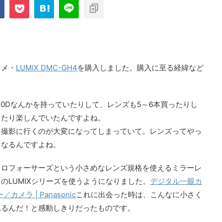
com/public_html/blog/wp-
on
2897
nt-cache/sns-count-
line
カメ・
LUMIX DMC-GH4
を購入しました。購入に至る経緯など
40Dなんかを持っていたりして、レンズも5～6本買ったりし
ったり楽しんでいたんですよね。
て撮影に行くのが大変になってしまっていて。レンズってやっ
くなるんですよね。
クロフォーサーズという小さめなレンズ規格を使えるミラーレ
のLUMIXシリーズを使うようになりました。
デジタル一眼カ
カメラ | Panasonic
これに出会った時は、こんなに小さく
れるんだ！と感動しきりだったものです。