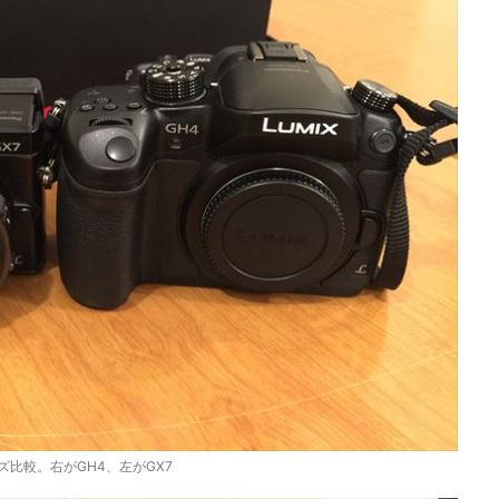
ズ比較。右がGH4、左がGX7