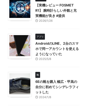
【実機レビュー FOSMET
R1】 腕時計らしい外観と充
実機能が良き #提供
2026/1/26
アプリ
AndroidのLINE、2台のスマ
ホで同一アカウントを使える
ようになっていた
2025/5/8
靴
6Eの靴を購入 幅広・甲高の
自分に初めてシンデレラフィ
ットした
2024/1/8