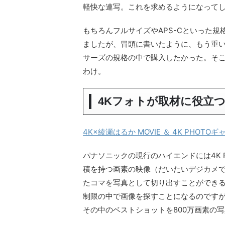
軽快な連写。これを求めるようになって
もちろんフルサイズやAPS-Cといった
ましたが、冒頭に書いたように、もう重
サーズの規格の中で購入したかった。そこで
わけ。
4Kフォトが取材に役立
4K×綾瀬はるか MOVIE ＆ 4K PHOT
パナソニックの現行のハイエンドには4K 
積を持つ画素の映像（だいたいデジカメで
たコマを写真として切り出すことができる
制限の中で画像を探すことになるのですが
その中のベストショットを800万画素の