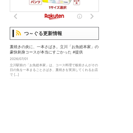
つ～ぐる更新情報
藁焼きの炎に、一本さばき。立川「お魚総本家」の
豪快刺身コースが本当にすごかった #提供
2026/07/01
立川駅前の「お魚総本家」は、コース料理で板前さんがその
日の魚を一本まるごとさばき、藁焼きを実演してくれるお店
で […]