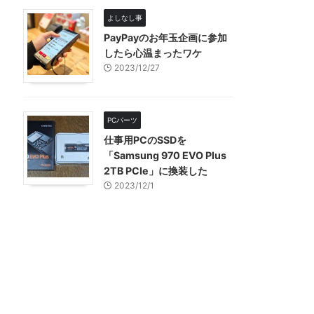
よしなし事
PayPayのお年玉企画に参加
したら心温まったワケ
2023/12/27
PCパーツ
仕事用PCのSSDを
「Samsung 970 EVO Plus
2TB PCIe」に換装した
2023/12/1