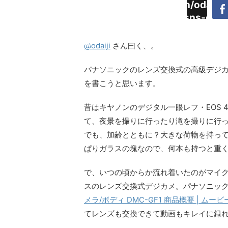
Warning
:
/home/daimyoojin/odaiji.
Undefined
content/plugins/sns-cou
array key
cache.php
"Twitter"
@odaiji
さん曰く、。
in
パナソニックのレンズ交換式の高級デジ
を書こうと思います。
昔はキヤノンのデジタル一眼レフ・EOS 
て、夜景を撮りに行ったり滝を撮りに行
でも、加齢とともに？大きな荷物を持っ
ぱりガラスの塊なので、何本も持つと重
で、いつの頃からか流れ着いたのがマイ
スのレンズ交換式デジカメ。パナソニック
メラ/ボディ DMC-GF1 商品概要 | ムービー／
てレンズも交換できて動画もキレイに録