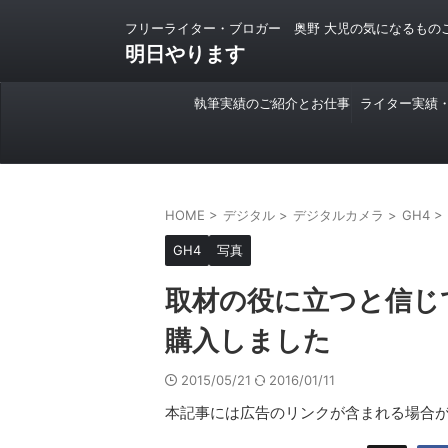
フリーライター・ブロガー 奥野 大児の気になるもの
明日やります
執筆実績のご紹介とお仕事
ライター実績
のご依頼について
HOME
>
デジタル
>
デジタルカメラ
>
GH4
>
GH4
写真
取材の役に立つと信じ
購入しました
2015/05/21
2016/01/11
本記事には広告のリンクが含まれる場合