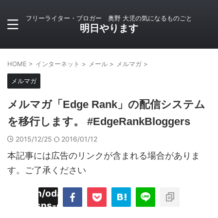
フリーライター・ブロガー 奥野 大児の気になるものごと
明日やります
HOME
>
インターネット
>
メール
>
メルマガ
>
メルマガ
メルマガ「Edge Rank」の配信システム
を移行します。 #EdgeRankBloggers
2015/12/25
2016/01/12
本記事には広告のリンクが含まれる場合がありま
す。ご了承ください
imyoojin/odaiji.com/public_html/blog/wp-
on
2
/plugins/sns-count-cache/sns-count-
line
hp