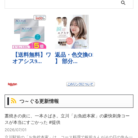
つ～ぐる更新情報
藁焼きの炎に、一本さばき。立川「お魚総本家」の豪快刺身コー
スが本当にすごかった #提供
2026/07/01
立川駅前の「お魚総本家」は、コース料理で板前さんがその日の魚を一