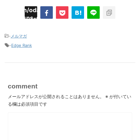
imyoojin/odaiji.com/public_html/blog/wp-
on
2
/plugins/sns-count-cache/sns-count-
line
hp
-
メルマガ
-
Edge Rank
comment
メールアドレスが公開されることはありません。
※
が付いてい
る欄は必須項目です