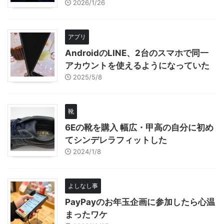
2026/1/26
アプリ
AndroidのLINE、2台のスマホで同一
アカウントを使えるようになっていた
2025/5/8
靴
6Eの靴を購入 幅広・甲高の自分に初め
てシンデレラフィットした
2024/1/8
よしなし事
PayPayのお年玉企画に参加したら心温
まったワケ