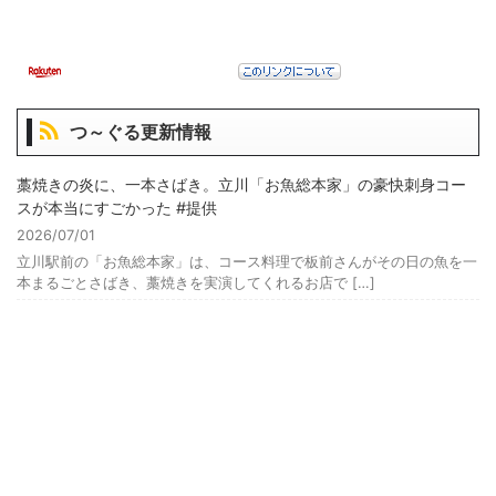
つ～ぐる更新情報
藁焼きの炎に、一本さばき。立川「お魚総本家」の豪快刺身コー
スが本当にすごかった #提供
2026/07/01
立川駅前の「お魚総本家」は、コース料理で板前さんがその日の魚を一
本まるごとさばき、藁焼きを実演してくれるお店で […]