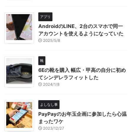
アプリ
AndroidのLINE、2台のスマホで同一
アカウントを使えるようになっていた
2025/5/8
靴
6Eの靴を購入 幅広・甲高の自分に初め
てシンデレラフィットした
2024/1/8
よしなし事
PayPayのお年玉企画に参加したら心温
まったワケ
2023/12/27