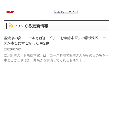
つ～ぐる更新情報
藁焼きの炎に、一本さばき。立川「お魚総本家」の豪快刺身コー
スが本当にすごかった #提供
2026/07/01
立川駅前の「お魚総本家」は、コース料理で板前さんがその日の魚を一
本まるごとさばき、藁焼きを実演してくれるお店で […]