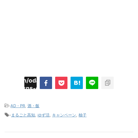
imyoojin/odaiji.com/public_html/blog/wp-
on
2
/plugins/sns-count-cache/sns-count-
line
hp
-
AD・PR
,
酒・飯
-
まるごと高知
,
ゆず活
,
キャンペーン
,
柚子