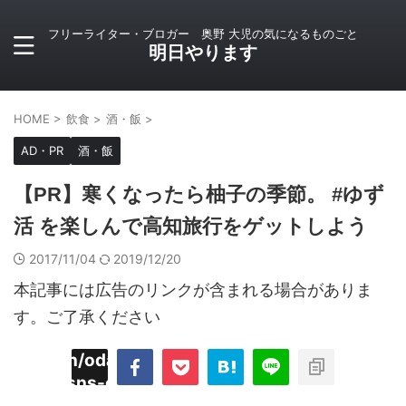
フリーライター・ブロガー 奥野 大児の気になるものごと
明日やります
HOME
>
飲食
>
酒・飯
>
AD・PR
酒・飯
【PR】寒くなったら柚子の季節。 #ゆず
活 を楽しんで高知旅行をゲットしよう
2017/11/04
2019/12/20
本記事には広告のリンクが含まれる場合がありま
す。ご了承ください
imyoojin/odaiji.com/public_html/blog/wp-
on
2
/plugins/sns-count-cache/sns-count-
line
hp