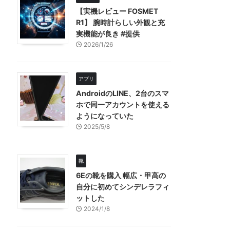
【実機レビュー FOSMET
R1】 腕時計らしい外観と充
実機能が良き #提供
2026/1/26
アプリ
AndroidのLINE、2台のスマ
ホで同一アカウントを使える
ようになっていた
2025/5/8
靴
6Eの靴を購入 幅広・甲高の
自分に初めてシンデレラフィ
ットした
2024/1/8