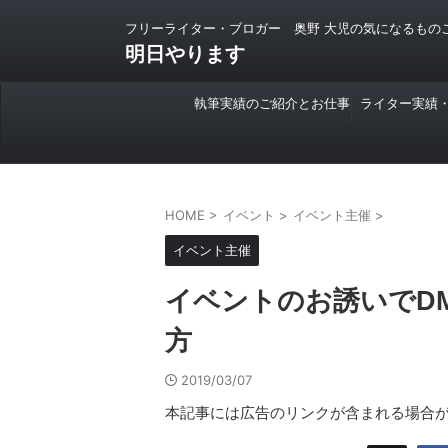
フリーライター・ブロガー 奥野 大児の気になるもの
明日やります
執筆実績のご紹介とお仕事
ライター実績
のご依頼について
HOME
>
イベント
>
イベント主催
>
イベント主催
イベントのお誘いでD
方
2019/03/07
本記事には広告のリンクが含まれる場合