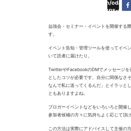
Warning
:
/home/daimyoojin/odaiji.
Undefined
content/plugins/sns-cou
array key
cache.php
"Twitter"
勉強会・セミナー・イベントを開催する
in
す。
イベント告知・管理ツールを使ってイベン
いて読者に届けたり。
TwitterやFacebookのDMでメッ
としたコツが必要です。自分に関係なさ
なんで私に送ってくるんだ」とイラッと
ともありますよね。
ブロガーイベントなどをいろいろと開催
参加者候補の方々に気持ちよく応じて頂
この方法は実際にアドバイスして主催の