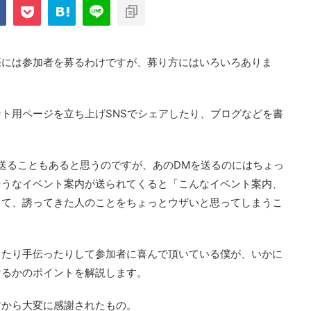
com/public_html/blog/wp-
on
2897
nt-cache/sns-count-
line
際には参加者を募るわけですが、募り方にはいろいろありま
ト用ページを立ち上げSNSでシェアしたり、ブログなどを書
セージを送ることもあると思うのですが、あのDMを送るのにはちょっ
そうなイベント案内が送られてくると「こんなイベント案内、
して、誘ってきた人のことをちょっとウザいと思ってしまうこ
したり手伝ったりして参加者に喜んで頂いている僕が、いかに
けるかのポイントを解説します。
方から大変に感謝されたもの。