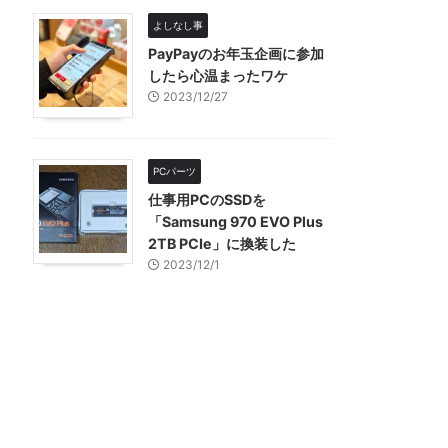
よしなし事
PayPayのお年玉企画に参加
したら心温まったワケ
2023/12/27
PCパーツ
仕事用PCのSSDを
「Samsung 970 EVO Plus
2TB PCIe」に換装した
2023/12/1