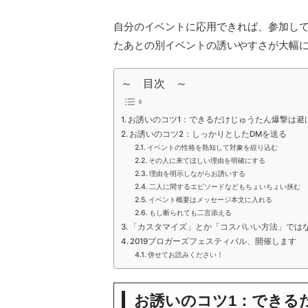
自分のイベントに応用できれば、参加し
たあとの別イベントの誘いやすさが大幅
～ 目次 ～
お誘いのコツ1：できるだけじゅうたん爆撃は避
お誘いのコツ2：しっかりとしたDMを送る
イベントの性格を熟知して対象を絞り込む
その人に来てほしい理由を明確にする
理由を明示しながらお誘いする
二人に間するエピソードなどもちょいちょい挟む
イベント概要はメッセージ本文に入れる
もし断られても二言添える
「カスタマイズ」とか「コスパいい方法」では
2019ブロガーズフェスティバル、開催します
併せてお読みください！
お誘いのコツ1：できる