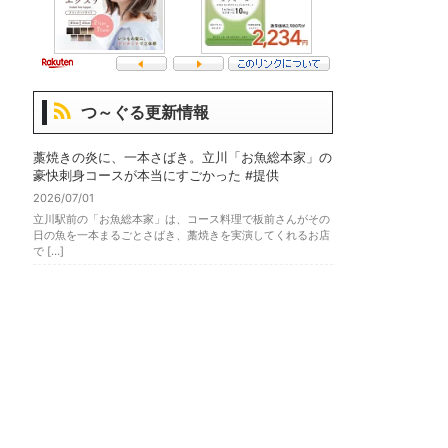
つ～ぐる更新情報
藁焼きの炎に、一本さばき。立川「お魚総本家」の
豪快刺身コースが本当にすごかった #提供
2026/07/01
立川駅前の「お魚総本家」は、コース料理で板前さんがその
日の魚を一本まるごとさばき、藁焼きを実演してくれるお店
で […]