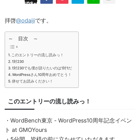
/plugins/sns-count-cache/sns-count-
line
hp
拝啓
@odaiji
です。
～ 目次 ～
このエントリーの流し読みっ！
1対230
1対230でも僕が語りたいのは1対1だ
WordPressさん10周年おめでとう！
併せてお読みください！
このエントリーの流し読みっ！
・WordBench東京 - WordPress10周年記念イベン
ト at GMOYours
・5分間、皆様の前に立たせていただきます。