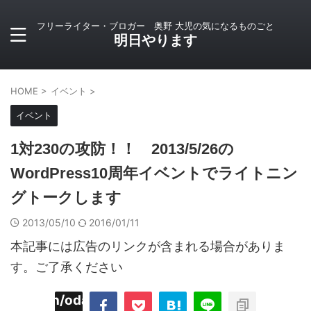
フリーライター・ブロガー 奥野 大児の気になるものごと
明日やります
HOME
>
イベント
>
イベント
1対230の攻防！！ 2013/5/26の
WordPress10周年イベントでライトニン
グトークします
2013/05/10
2016/01/11
本記事には広告のリンクが含まれる場合がありま
す。ご了承ください
imyoojin/odaiji.com/public_html/blog/wp-
on
2