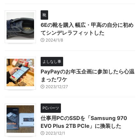
靴
6Eの靴を購入 幅広・甲高の自分に初め
てシンデレラフィットした
2024/1/8
よしなし事
PayPayのお年玉企画に参加したら心温
まったワケ
2023/12/27
PCパーツ
仕事用PCのSSDを「Samsung 970
EVO Plus 2TB PCIe」に換装した
2023/12/1