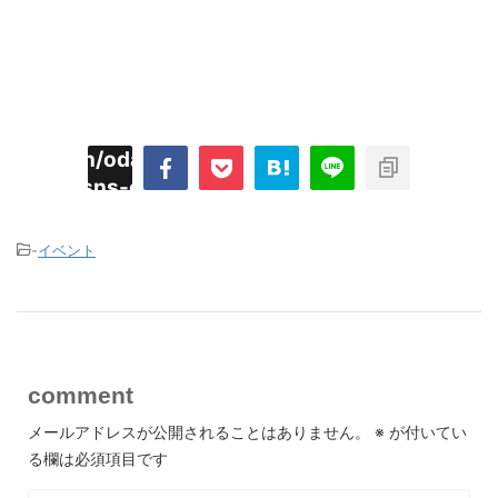
imyoojin/odaiji.com/public_html/blog/wp-
on
2
/plugins/sns-count-cache/sns-count-
line
hp
-
イベント
comment
メールアドレスが公開されることはありません。
※
が付いてい
る欄は必須項目です