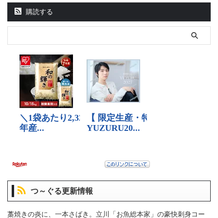
購読する
つ～ぐる更新情報
藁焼きの炎に、一本さばき。立川「お魚総本家」の豪快刺身コー