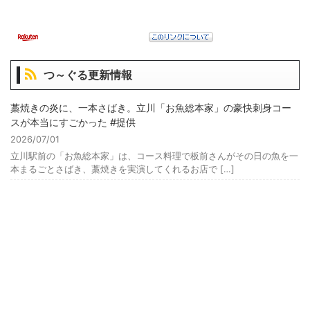
つ～ぐる更新情報
藁焼きの炎に、一本さばき。立川「お魚総本家」の豪快刺身コー
スが本当にすごかった #提供
2026/07/01
立川駅前の「お魚総本家」は、コース料理で板前さんがその日の魚を一
本まるごとさばき、藁焼きを実演してくれるお店で […]