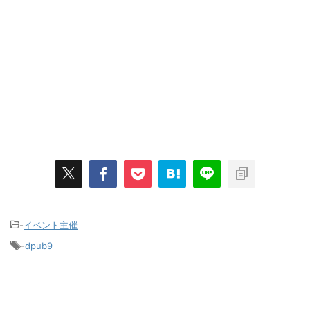
-
イベント主催
-
dpub9