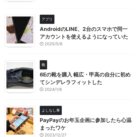
アプリ
AndroidのLINE、2台のスマホで同一
アカウントを使えるようになっていた
2025/5/8
靴
6Eの靴を購入 幅広・甲高の自分に初め
てシンデレラフィットした
2024/1/8
よしなし事
PayPayのお年玉企画に参加したら心温
まったワケ
2023/12/27