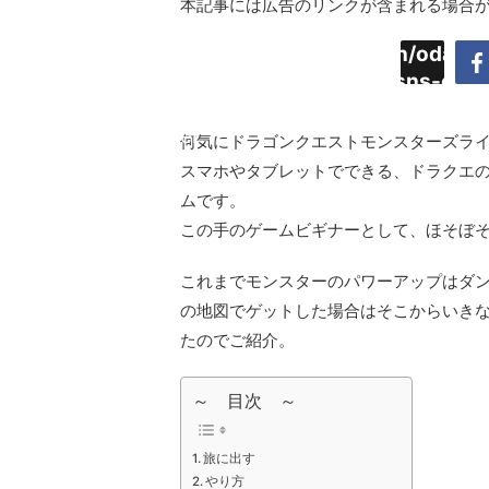
本記事には広告のリンクが含まれる場合
Warning
:
/home/daimyoojin/odaiji.
Undefined
content/plugins/sns-cou
array key
cache.php
"Twitter"
何気にドラゴンクエストモンスターズラ
in
スマホやタブレットでできる、ドラクエ
ムです。
この手のゲームビギナーとして、ほそぼ
これまでモンスターのパワーアップはダ
の地図でゲットした場合はそこからいき
たのでご紹介。
～ 目次 ～
旅に出す
やり方