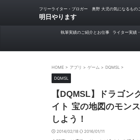
フリーライター・ブロガー 奥野 大児の気になるもの
明日やります
執筆実績のご紹介とお仕事
ライター実績
のご依頼について
HOME
>
アプリ
>
ゲーム
>
DQMSL
>
DQMSL
【DQMSL】ドラゴ
イト 宝の地図のモン
しよう！
2014/02/18
2016/01/11