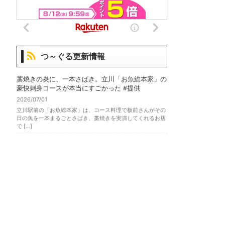
つ～ぐる更新情報
藁焼きの炎に、一本さばき。立川「お魚総本家」の
豪快刺身コースが本当にすごかった #提供
2026/07/01
立川駅前の「お魚総本家」は、コース料理で板前さんがその
日の魚を一本まるごとさばき、藁焼きを実演してくれるお店
で […]