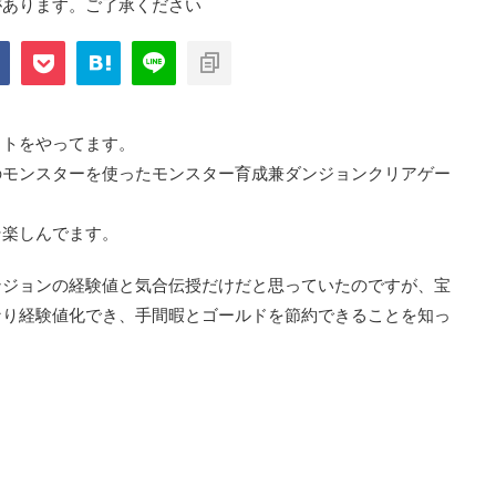
があります。ご了承ください
com/public_html/blog/wp-
on
2897
nt-cache/sns-count-
line
イトをやってます。
のモンスターを使ったモンスター育成兼ダンジョンクリアゲー
そ楽しんでます。
ンジョンの経験値と気合伝授だけだと思っていたのですが、宝
なり経験値化でき、手間暇とゴールドを節約できることを知っ