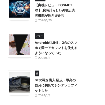
【実機レビュー FOSMET
R1】 腕時計らしい外観と充
実機能が良き #提供
2026/1/26
アプリ
AndroidのLINE、2台のスマ
ホで同一アカウントを使える
ようになっていた
2025/5/8
靴
6Eの靴を購入 幅広・甲高の
自分に初めてシンデレラフィ
ットした
2024/1/8