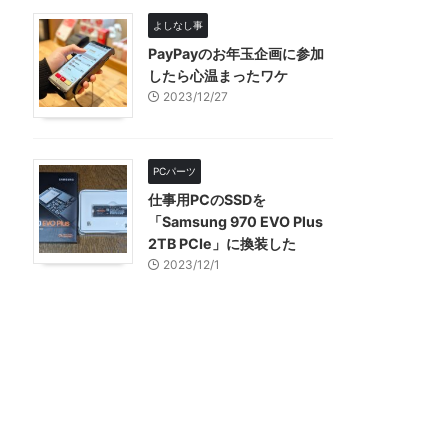
よしなし事
PayPayのお年玉企画に参加
したら心温まったワケ
2023/12/27
PCパーツ
仕事用PCのSSDを
「Samsung 970 EVO Plus
2TB PCIe」に換装した
2023/12/1