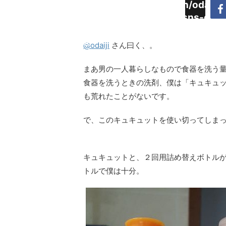
Warning
:
/home/daimyoojin/odaiji.
Undefined
content/plugins/sns-cou
array key
cache.php
"Twitter"
@odaiji
さん曰く、。
in
まあ男の一人暮らしなもので食器を洗う
食器を洗うときの洗剤、僕は「キュキュ
も荒れたことがないです。
で、このキュキュットを使い切ってしま
キュキュットと、２回用詰め替えボトル
トルで僕は十分。