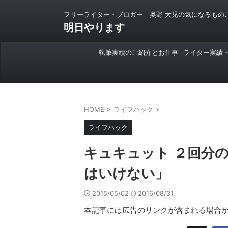
フリーライター・ブロガー 奥野 大児の気になるもの
明日やります
執筆実績のご紹介とお仕事
ライター実績
のご依頼について
HOME
>
ライフハック
>
ライフハック
キュキュット ２回分
はいけない」
2015/05/02
2016/08/31
本記事には広告のリンクが含まれる場合