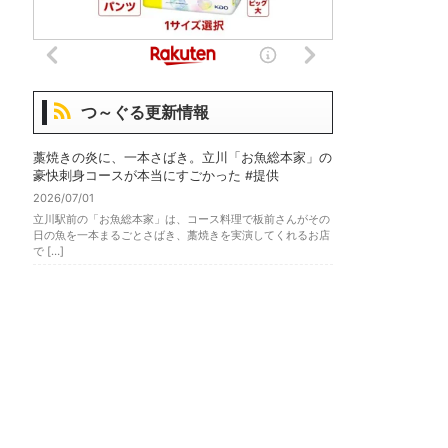
つ～ぐる更新情報
藁焼きの炎に、一本さばき。立川「お魚総本家」の
豪快刺身コースが本当にすごかった #提供
2026/07/01
立川駅前の「お魚総本家」は、コース料理で板前さんがその
日の魚を一本まるごとさばき、藁焼きを実演してくれるお店
で […]