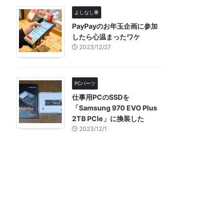
よしなし事
PayPayのお年玉企画に参加
したら心温まったワケ
2023/12/27
PCパーツ
仕事用PCのSSDを
「Samsung 970 EVO Plus
2TB PCIe」に換装した
2023/12/1