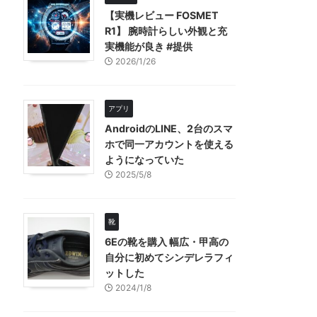
【実機レビュー FOSMET
R1】 腕時計らしい外観と充
実機能が良き #提供
2026/1/26
アプリ
AndroidのLINE、2台のスマ
ホで同一アカウントを使える
ようになっていた
2025/5/8
靴
6Eの靴を購入 幅広・甲高の
自分に初めてシンデレラフィ
ットした
2024/1/8