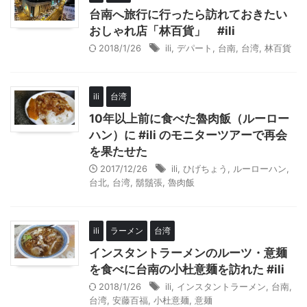
台南へ旅行に行ったら訪れておきたい
おしゃれ店「林百貨」 #ili
2018/1/26
ili
,
デパート
,
台南
,
台湾
,
林百貨
ili
台湾
10年以上前に食べた魯肉飯（ルーロー
ハン）に #ili のモニターツアーで再会
を果たせた
2017/12/26
ili
,
ひげちょう
,
ルーローハン
,
台北
,
台湾
,
鬍鬚張
,
魯肉飯
ili
ラーメン
台湾
インスタントラーメンのルーツ・意麺
を食べに台南の小杜意麺を訪れた #ili
2018/1/26
ili
,
インスタントラーメン
,
台南
,
台湾
,
安藤百福
,
小杜意麺
,
意麺