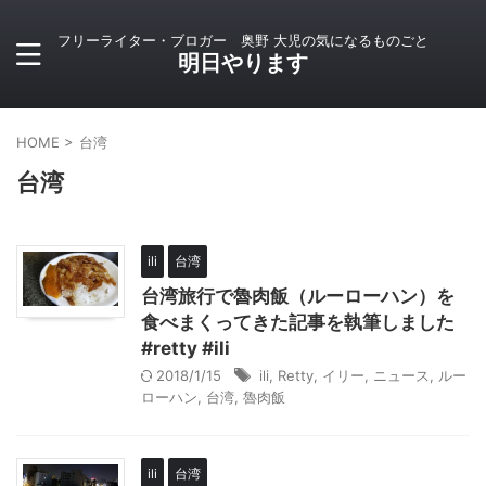
フリーライター・ブロガー 奥野 大児の気になるものごと
明日やります
HOME
>
台湾
台湾
ili
台湾
台湾旅行で魯肉飯（ルーローハン）を
食べまくってきた記事を執筆しました
#retty #ili
2018/1/15
ili
,
Retty
,
イリー
,
ニュース
,
ルー
ローハン
,
台湾
,
魯肉飯
ili
台湾