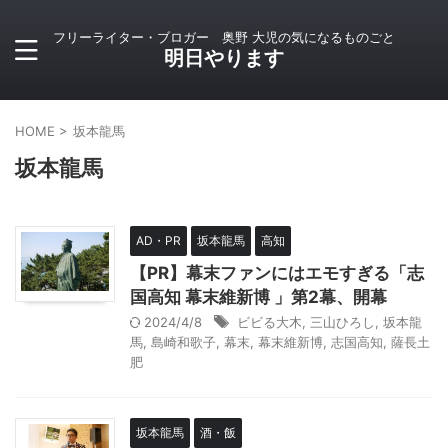
フリーライター・ブロガー 奥野 大児の気になるものごと
明日やります
HOME
>
坂本龍馬
坂本龍馬
AD・PR
坂本龍馬
高知
【PR】幕末ファンにはエモすぎる「志
国高知 幕末維新博 」第2幕、開幕
2024/4/8
ビビる大木
,
三山ひろし
,
坂本龍
馬
,
島崎和歌子
,
幕末
,
幕末維新博
,
志国高知
,
薩長土
肥
坂本龍馬
酒・飯