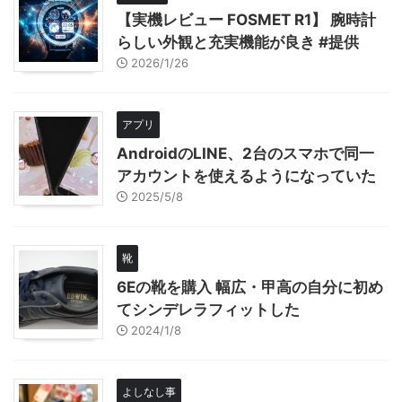
【実機レビュー FOSMET R1】 腕時計
らしい外観と充実機能が良き #提供
2026/1/26
アプリ
AndroidのLINE、2台のスマホで同一
アカウントを使えるようになっていた
2025/5/8
靴
6Eの靴を購入 幅広・甲高の自分に初め
てシンデレラフィットした
2024/1/8
よしなし事