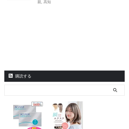
親
,
高知
購読する