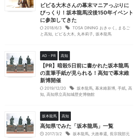
ビビる大木さんの幕末マニアっぷりに
びっくり！坂本龍馬没後150年イベント
に参加してきた
2018/6/3
TOSA DINING おきゃく
,
まるご
と高知
,
ビビる大木
,
丸本莉子
,
坂本龍馬
AD・PR
高知
【PR】暗殺5日前に書かれた坂本龍馬
の直筆手紙が見られる！高知で幕末維
新博開催
2019/12/20
坂本龍馬
,
幕末維新博
,
手紙
,
高
知
,
高知県立高知城歴史博物館
坂本龍馬
高知
高知県でみた「坂本龍馬」一覧
2017/3/2
坂本龍馬
,
大政奉還
,
長宗我部元