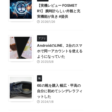
【実機レビュー FOSMET
R1】 腕時計らしい外観と充
実機能が良き #提供
2026/1/26
アプリ
AndroidのLINE、2台のスマ
ホで同一アカウントを使える
ようになっていた
2025/5/8
靴
6Eの靴を購入 幅広・甲高の
自分に初めてシンデレラフィ
ットした
2024/1/8