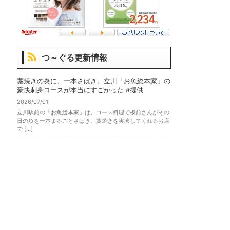
つ～ぐる更新情報
藁焼きの炎に、一本さばき。立川「お魚総本家」の
豪快刺身コースが本当にすごかった #提供
2026/07/01
立川駅前の「お魚総本家」は、コース料理で板前さんがその
日の魚を一本まるごとさばき、藁焼きを実演してくれるお店
で […]