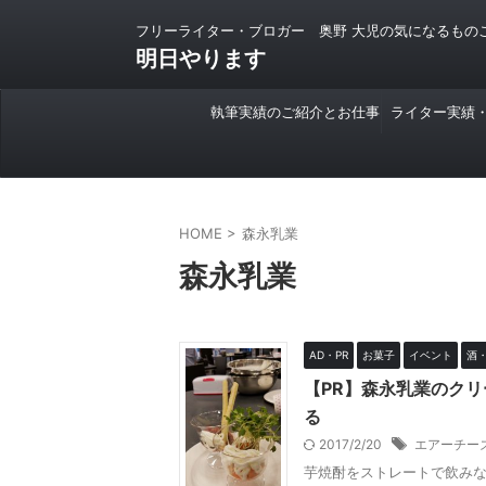
フリーライター・ブロガー 奥野 大児の気になるもの
明日やります
執筆実績のご紹介とお仕事
ライター実績
のご依頼について
HOME
>
森永乳業
森永乳業
AD・PR
お菓子
イベント
酒
【PR】森永乳業のク
る
2017/2/20
エアーチー
芋焼酎をストレートで飲みなが