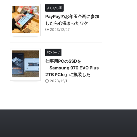
よしなし事
PayPayのお年玉企画に参加
したら心温まったワケ
2023/12/27
PCパーツ
仕事用PCのSSDを
「Samsung 970 EVO Plus
2TB PCIe」に換装した
2023/12/1