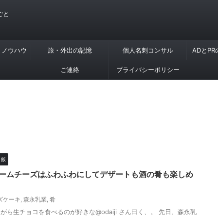
ごと
・ノウハウ
旅・外出の記憶
個人名刺コンサル
ADとP
ご連絡
プライバシーポリシー
・飯
リームチーズはふわふわにしてデザートも酒の肴も楽しめ
ズケーキ
,
森永乳業
,
肴
ら生チョコを食べるのが好きな@odaiji さん曰く、。 先日、森永乳