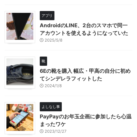
アプリ
AndroidのLINE、2台のスマホで同一
アカウントを使えるようになっていた
2025/5/8
靴
6Eの靴を購入 幅広・甲高の自分に初め
てシンデレラフィットした
2024/1/8
よしなし事
PayPayのお年玉企画に参加したら心温
まったワケ
2023/12/27