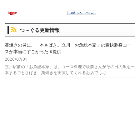
つ～ぐる更新情報
藁焼きの炎に、一本さばき。立川「お魚総本家」の豪快刺身コー
スが本当にすごかった #提供
2026/07/01
立川駅前の「お魚総本家」は、コース料理で板前さんがその日の魚を一
本まるごとさばき、藁焼きを実演してくれるお店で […]