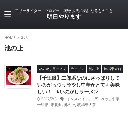
フリーライター・ブロガー 奥野 大児の気になるものごと
明日やります
HOME
>
池の上
池の上
いのがしラーメン
ラーメン
池ノ上
駒場東大前
【千里眼】二郎系なのにさっぱりして
いるがっつり冷やし中華がとても美味
しい！ #いのがしラーメン
2017/7/3
インスパイア
,
二郎
,
冷やし中華
,
千里眼
,
東北沢
,
池の上
,
駒場東大前