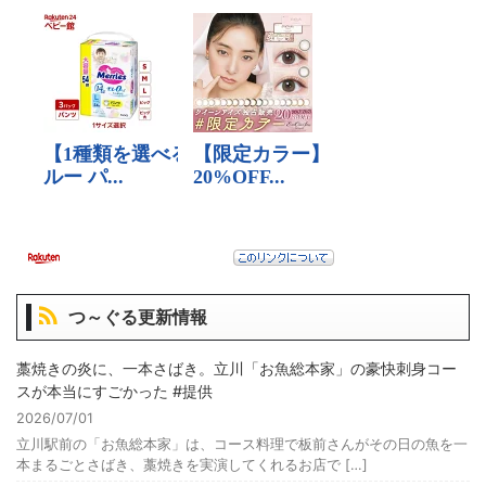
つ～ぐる更新情報
藁焼きの炎に、一本さばき。立川「お魚総本家」の豪快刺身コー
スが本当にすごかった #提供
2026/07/01
立川駅前の「お魚総本家」は、コース料理で板前さんがその日の魚を一
本まるごとさばき、藁焼きを実演してくれるお店で […]