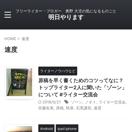
フリーライター・ブロガー 奥野 大児の気になるものごと
明日やります
HOME
>
速度
速度
ライターノウハウなど
原稿を早く書くためのコツってなに？
トップライター2人に聞いた「ゾーン」
について #ライター交流会
2018/6/21
ゾーン
,
ノオト
,
ライター交流会
,
佐藤友美
,
原稿
,
執筆
,
石黒謙吾
,
速度
Android
ipad iphone