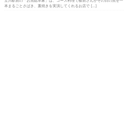
立川駅前の「お魚総本家」は、コース料理で板前さんがその日の魚を一
本まるごとさばき、藁焼きを実演してくれるお店で […]