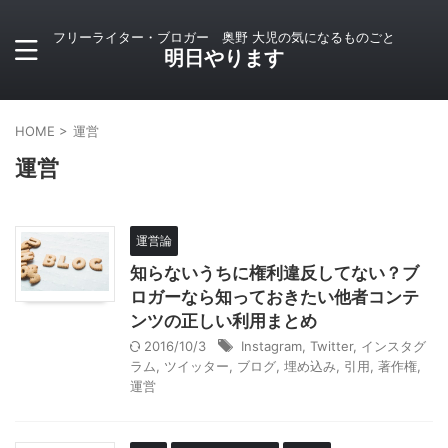
フリーライター・ブロガー 奥野 大児の気になるものごと
明日やります
HOME
>
運営
運営
運営論
知らないうちに権利違反してない？ブ
ロガーなら知っておきたい他者コンテ
ンツの正しい利用まとめ
2016/10/3
Instagram
,
Twitter
,
インスタグ
ラム
,
ツイッター
,
ブログ
,
埋め込み
,
引用
,
著作権
,
運営