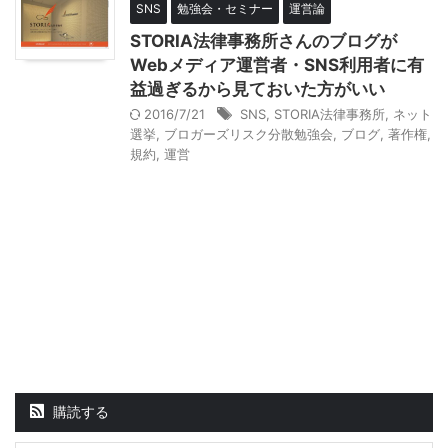
SNS
勉強会・セミナー
運営論
STORIA法律事務所さんのブログが
Webメディア運営者・SNS利用者に有
益過ぎるから見ておいた方がいい
2016/7/21
SNS
,
STORIA法律事務所
,
ネット
選挙
,
ブロガーズリスク分散勉強会
,
ブログ
,
著作権
,
規約
,
運営
購読する