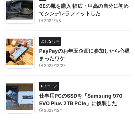
6Eの靴を購入 幅広・甲高の自分に初め
てシンデレラフィットした
2024/1/8
よしなし事
PayPayのお年玉企画に参加したら心温
まったワケ
2023/12/27
PCパーツ
仕事用PCのSSDを「Samsung 970
EVO Plus 2TB PCIe」に換装した
2023/12/1