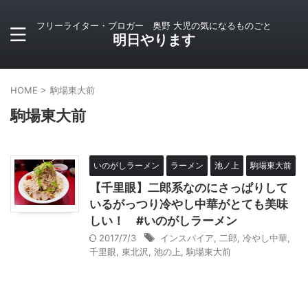
フリーライター・ブロガー 奥野 大児の気になるものごと
明日やります
HOME
>
駒場東大前
駒場東大前
いのがしラーメン
ラーメン
池ノ上
駒場東大前
【千里眼】二郎系なのにさっぱりして
いるがっつり冷やし中華がとても美味
しい！ #いのがしラーメン
2017/7/3
インスパイア
,
二郎
,
冷やし中華
,
千里眼
,
東北沢
,
池の上
,
駒場東大前