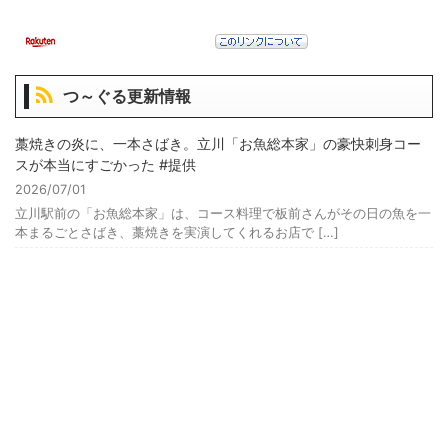
つ～ぐる更新情報
藁焼きの炎に、一本さばき。立川「お魚総本家」の豪快刺身コー
スが本当にすごかった #提供
2026/07/01
立川駅前の「お魚総本家」は、コース料理で板前さんがその日の魚を一
本まるごとさばき、藁焼きを実演してくれるお店で […]