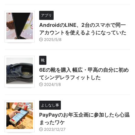
アプリ
AndroidのLINE、2台のスマホで同一
アカウントを使えるようになっていた
2025/5/8
靴
6Eの靴を購入 幅広・甲高の自分に初め
てシンデレラフィットした
2024/1/8
よしなし事
PayPayのお年玉企画に参加したら心温
まったワケ
2023/12/27