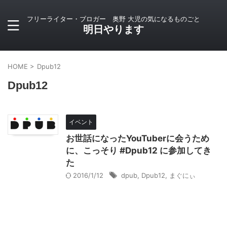
フリーライター・ブロガー 奥野 大児の気になるものごと
明日やります
HOME
>
Dpub12
Dpub12
イベント
お世話になったYouTuberに会うため
に、こっそり #Dpub12 に参加してき
た
2016/1/12
dpub
,
Dpub12
,
まぐにぃ