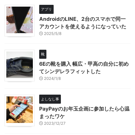
アプリ
AndroidのLINE、2台のスマホで同一
アカウントを使えるようになっていた
2025/5/8
靴
6Eの靴を購入 幅広・甲高の自分に初め
てシンデレラフィットした
2024/1/8
よしなし事
PayPayのお年玉企画に参加したら心温
まったワケ
2023/12/27