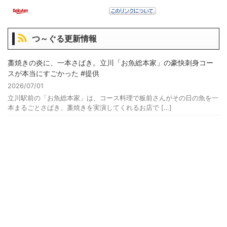
つ～ぐる更新情報
藁焼きの炎に、一本さばき。立川「お魚総本家」の豪快刺身コー
スが本当にすごかった #提供
2026/07/01
立川駅前の「お魚総本家」は、コース料理で板前さんがその日の魚を一
本まるごとさばき、藁焼きを実演してくれるお店で […]