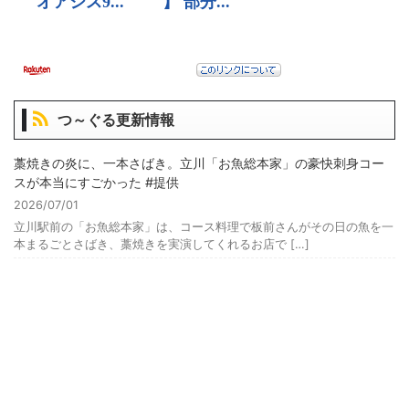
つ～ぐる更新情報
藁焼きの炎に、一本さばき。立川「お魚総本家」の豪快刺身コー
スが本当にすごかった #提供
2026/07/01
立川駅前の「お魚総本家」は、コース料理で板前さんがその日の魚を一
本まるごとさばき、藁焼きを実演してくれるお店で […]