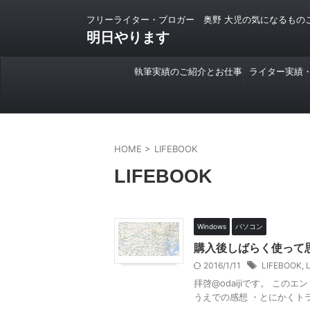
フリーライター・ブロガー 奥野 大児の気になるもの
明日やります
執筆実績のご紹介とお仕事
ライター実績
のご依頼について
HOME
>
LIFEBOOK
LIFEBOOK
Windows
パソコン
購入後しばらく使って
2016/1/11
LIFEBOOK
,
拝啓@odaijiです。 こ
うえでの感想 ・とにかくト