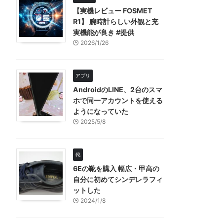
【実機レビュー FOSMET
R1】 腕時計らしい外観と充
実機能が良き #提供
2026/1/26
アプリ
AndroidのLINE、2台のスマ
ホで同一アカウントを使える
ようになっていた
2025/5/8
靴
6Eの靴を購入 幅広・甲高の
自分に初めてシンデレラフィ
ットした
2024/1/8