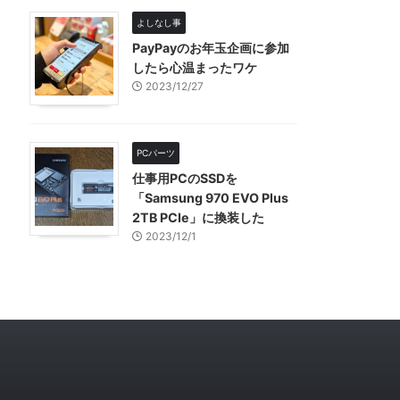
よしなし事
PayPayのお年玉企画に参加
したら心温まったワケ
2023/12/27
PCパーツ
仕事用PCのSSDを
「Samsung 970 EVO Plus
2TB PCIe」に換装した
2023/12/1