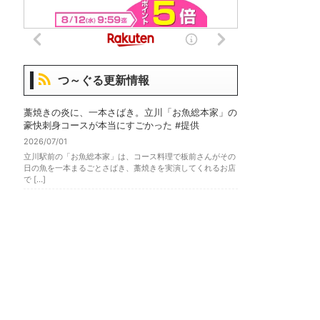
つ～ぐる更新情報
藁焼きの炎に、一本さばき。立川「お魚総本家」の
豪快刺身コースが本当にすごかった #提供
2026/07/01
立川駅前の「お魚総本家」は、コース料理で板前さんがその
日の魚を一本まるごとさばき、藁焼きを実演してくれるお店
で […]