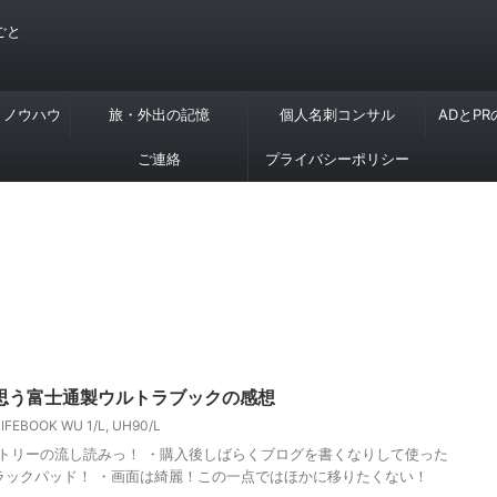
ごと
・ノウハウ
旅・外出の記憶
個人名刺コンサル
ADとP
ご連絡
プライバシーポリシー
思う富士通製ウルトラブックの感想
LIFEBOOK WU 1/L
,
UH90/L
のエントリーの流し読みっ！ ・購入後しばらくブログを書くなりして使った
ラックパッド！ ・画面は綺麗！この一点ではほかに移りたくない！