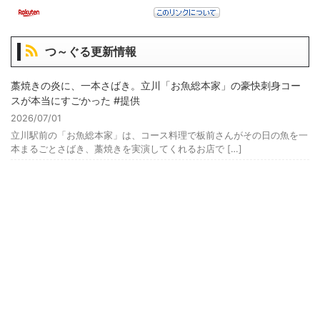
つ～ぐる更新情報
藁焼きの炎に、一本さばき。立川「お魚総本家」の豪快刺身コー
スが本当にすごかった #提供
2026/07/01
立川駅前の「お魚総本家」は、コース料理で板前さんがその日の魚を一
本まるごとさばき、藁焼きを実演してくれるお店で […]