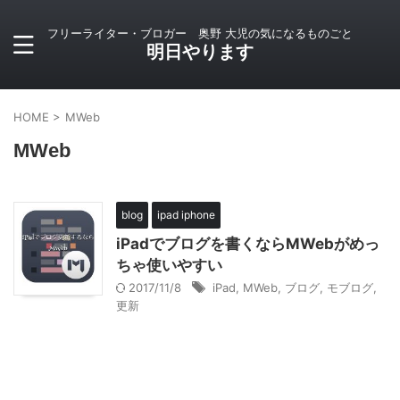
フリーライター・ブロガー 奥野 大児の気になるものごと
明日やります
HOME
>
MWeb
MWeb
blog
ipad iphone
iPadでブログを書くならMWebがめっ
ちゃ使いやすい
2017/11/8
iPad
,
MWeb
,
ブログ
,
モブログ
,
更新