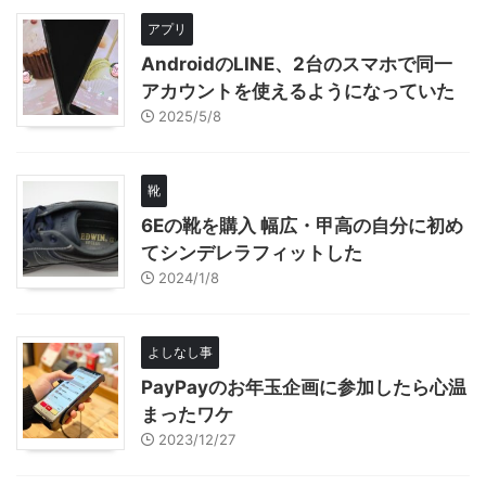
アプリ
AndroidのLINE、2台のスマホで同一
アカウントを使えるようになっていた
2025/5/8
靴
6Eの靴を購入 幅広・甲高の自分に初め
てシンデレラフィットした
2024/1/8
よしなし事
PayPayのお年玉企画に参加したら心温
まったワケ
2023/12/27