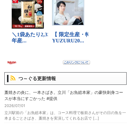
つ～ぐる更新情報
藁焼きの炎に、一本さばき。立川「お魚総本家」の豪快刺身コー
スが本当にすごかった #提供
2026/07/01
立川駅前の「お魚総本家」は、コース料理で板前さんがその日の魚を一
本まるごとさばき、藁焼きを実演してくれるお店で […]