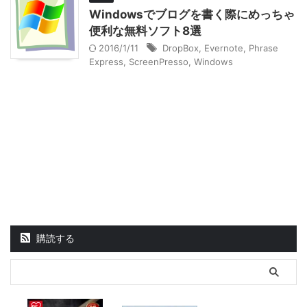
Windowsでブログを書く際にめっちゃ
便利な無料ソフト8選
2016/1/11
DropBox
,
Evernote
,
Phrase
Express
,
ScreenPresso
,
Windows
購読する