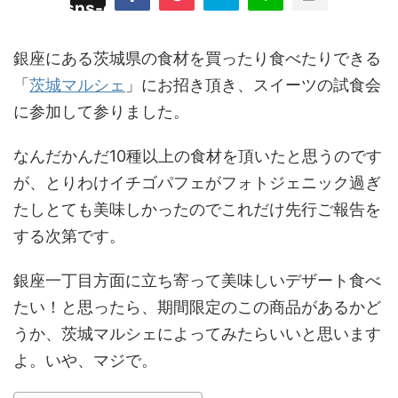
/plugins/sns-count-cache/sns-count-
line
hp
銀座にある茨城県の食材を買ったり食べたりできる
「
茨城マルシェ
」にお招き頂き、スイーツの試食会
に参加して参りました。
なんだかんだ10種以上の食材を頂いたと思うのです
が、とりわけイチゴパフェがフォトジェニック過ぎ
たしとても美味しかったのでこれだけ先行ご報告を
する次第です。
銀座一丁目方面に立ち寄って美味しいデザート食べ
たい！と思ったら、期間限定のこの商品があるかど
うか、茨城マルシェによってみたらいいと思います
よ。いや、マジで。