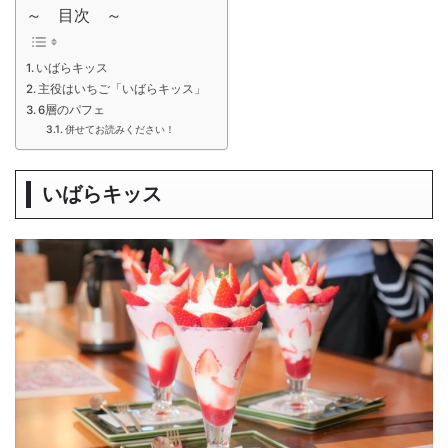
～ 目次 ～
いばらキッス
主役はいちご「いばらキッス」
6層のパフェ
併せてお読みください！
いばらキッス