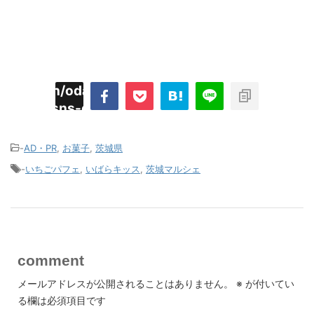
imyoojin/odaiji.com/public_html/blog/wp-
on
2
/plugins/sns-count-cache/sns-count-
line
hp
-
AD・PR
,
お菓子
,
茨城県
-
いちごパフェ
,
いばらキッス
,
茨城マルシェ
comment
メールアドレスが公開されることはありません。
※
が付いてい
る欄は必須項目です