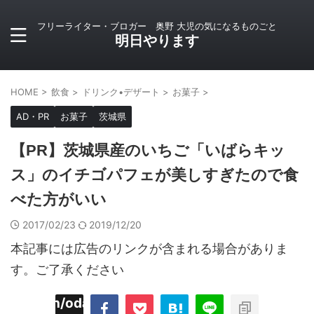
フリーライター・ブロガー 奥野 大児の気になるものごと
明日やります
HOME
>
飲食
>
ドリンク•デザート
>
お菓子
>
AD・PR
お菓子
茨城県
【PR】茨城県産のいちご「いばらキッ
ス」のイチゴパフェが美しすぎたので食
べた方がいい
2017/02/23
2019/12/20
本記事には広告のリンクが含まれる場合がありま
す。ご了承ください
imyoojin/odaiji.com/public_html/blog/wp-
on
2