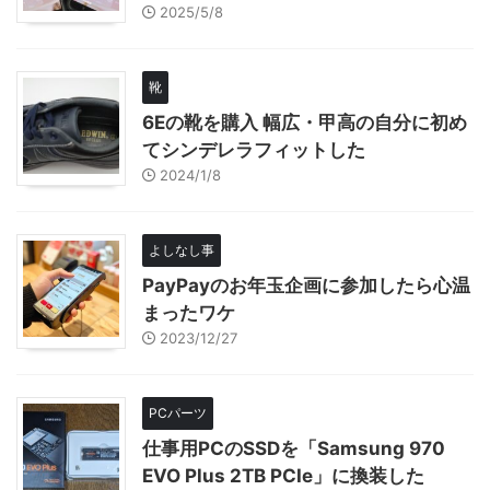
2025/5/8
靴
6Eの靴を購入 幅広・甲高の自分に初め
てシンデレラフィットした
2024/1/8
よしなし事
PayPayのお年玉企画に参加したら心温
まったワケ
2023/12/27
PCパーツ
仕事用PCのSSDを「Samsung 970
EVO Plus 2TB PCIe」に換装した