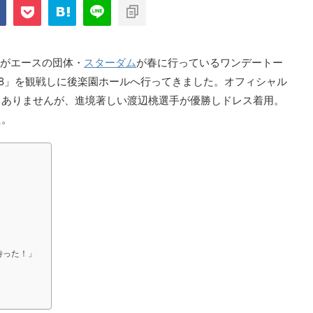
com/public_html/blog/wp-
on
2897
nt-cache/sns-count-
line
手がエースの団体・
スターダム
が春に行っているワンデートー
18」を観戦しに後楽園ホールへ行ってきました。オフィシャル
もありませんが、進境著しい渡辺桃選手が優勝しドレス着用。
た。
待った！」