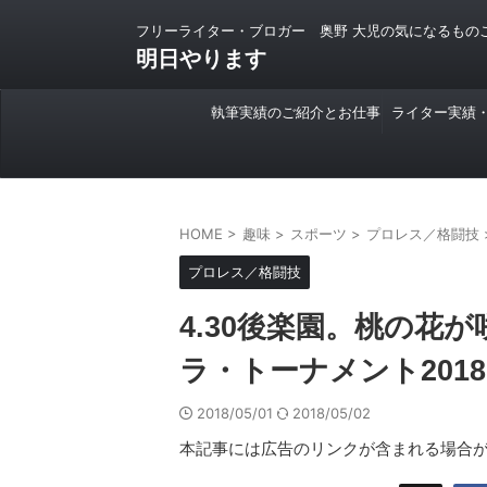
フリーライター・ブロガー 奥野 大児の気になるもの
明日やります
執筆実績のご紹介とお仕事
ライター実績
のご依頼について
HOME
>
趣味
>
スポーツ
>
プロレス／格闘技
プロレス／格闘技
4.30後楽園。桃の花
ラ・トーナメント2018 
2018/05/01
2018/05/02
本記事には広告のリンクが含まれる場合