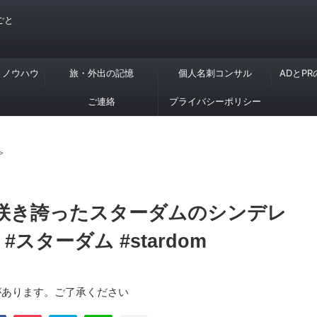
ごと
・ノウハウ
旅・外出の記憶
個人名刺コンサル
ADとP
ご連絡
プライバシーポリシー
>
が咲き誇ったスターダムのシンデレ
#スターダム #stardom
があります。ご了承ください