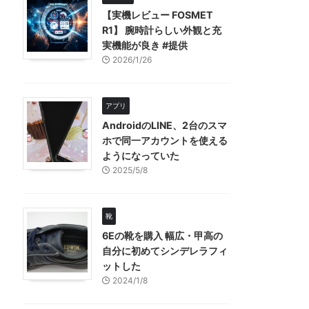
【実機レビュー FOSMET
R1】 腕時計らしい外観と充
実機能が良き #提供
2026/1/26
アプリ
AndroidのLINE、2台のスマ
ホで同一アカウントを使える
ようになっていた
2025/5/8
靴
6Eの靴を購入 幅広・甲高の
自分に初めてシンデレラフィ
ットした
2024/1/8