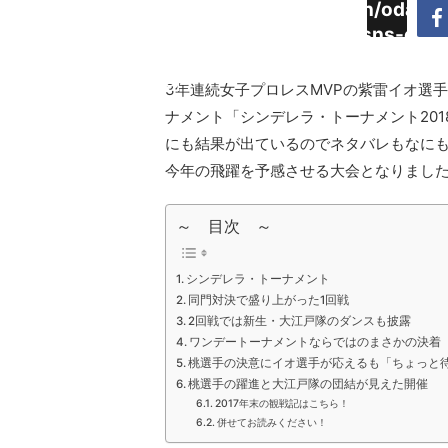
Warning
:
/home/daimyoojin/odaiji.
Undefined
content/plugins/sns-cou
array key
cache.php
"Twitter"
3年連続女子プロレスMVPの紫雷イオ選
in
ナメント「シンデレラ・トーナメント20
にも結果が出ているのでネタバレもなに
今年の飛躍を予感させる大会となりまし
～ 目次 ～
シンデレラ・トーナメント
同門対決で盛り上がった1回戦
2回戦では新生・大江戸隊のダンスも披露
ワンデートーナメントならではのまさかの決着
桃選手の決意にイオ選手が応えるも「ちょっと
桃選手の躍進と大江戸隊の団結が見えた開催
2017年末の観戦記はこちら！
併せてお読みください！