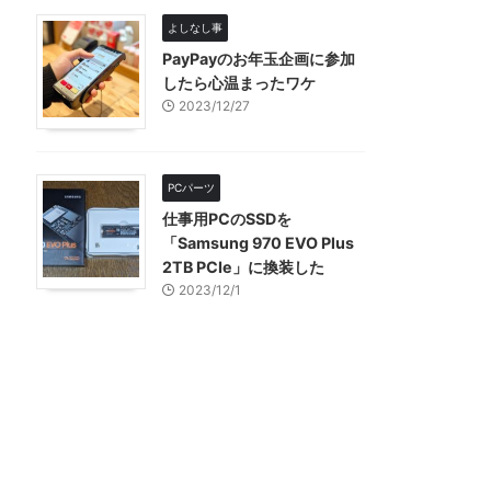
よしなし事
PayPayのお年玉企画に参加
したら心温まったワケ
2023/12/27
PCパーツ
仕事用PCのSSDを
「Samsung 970 EVO Plus
2TB PCIe」に換装した
2023/12/1