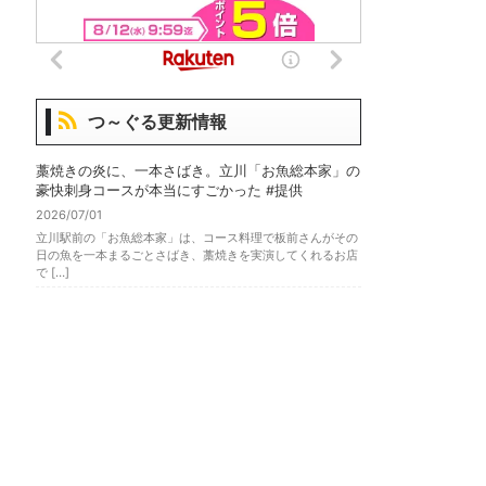
つ～ぐる更新情報
藁焼きの炎に、一本さばき。立川「お魚総本家」の
豪快刺身コースが本当にすごかった #提供
2026/07/01
立川駅前の「お魚総本家」は、コース料理で板前さんがその
日の魚を一本まるごとさばき、藁焼きを実演してくれるお店
で […]