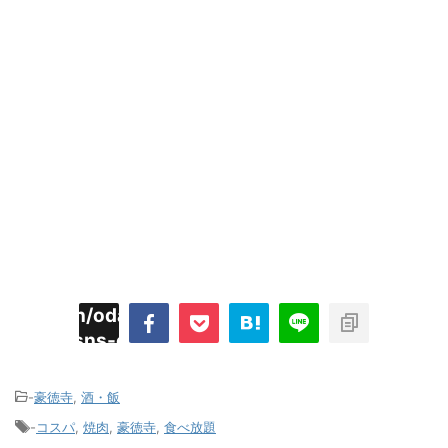
imyoojin/odaiji.com/public_html/blog/wp-
on
2
/plugins/sns-count-cache/sns-count-
line
hp
-
豪徳寺
,
酒・飯
-
コスパ
,
焼肉
,
豪徳寺
,
食べ放題