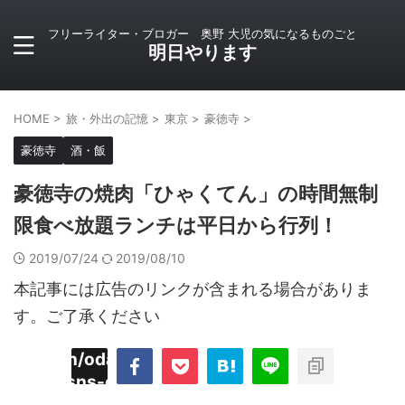
フリーライター・ブロガー 奥野 大児の気になるものごと
明日やります
HOME
>
旅・外出の記憶
>
東京
>
豪徳寺
>
豪徳寺
酒・飯
豪徳寺の焼肉「ひゃくてん」の時間無制
限食べ放題ランチは平日から行列！
2019/07/24
2019/08/10
本記事には広告のリンクが含まれる場合がありま
す。ご了承ください
imyoojin/odaiji.com/public_html/blog/wp-
on
2
/plugins/sns-count-cache/sns-count-
line
hp