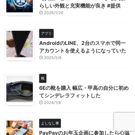
らしい外観と充実機能が良き #提供
2026/1/26
アプリ
AndroidのLINE、2台のスマホで同一
アカウントを使えるようになっていた
2025/5/8
靴
6Eの靴を購入 幅広・甲高の自分に初め
てシンデレラフィットした
2024/1/8
よしなし事
PayPayのお年玉企画に参加したら心温