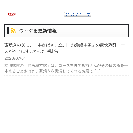
つ～ぐる更新情報
藁焼きの炎に、一本さばき。立川「お魚総本家」の豪快刺身コー
スが本当にすごかった #提供
2026/07/01
立川駅前の「お魚総本家」は、コース料理で板前さんがその日の魚を一
本まるごとさばき、藁焼きを実演してくれるお店で […]