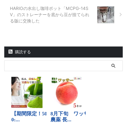
HARIOの水出し珈琲ポット「MCPG-14S
V」のストレーナーを底から豆が捨てられ
る版に交換した
購読する