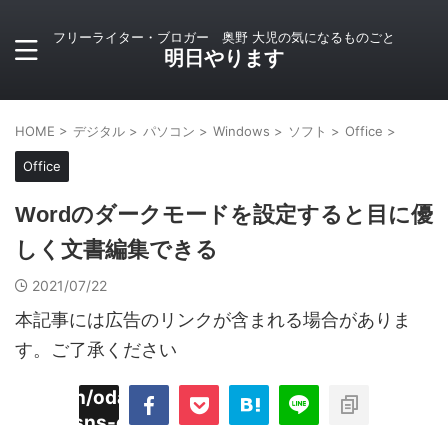
フリーライター・ブロガー 奥野 大児の気になるものごと
明日やります
HOME
>
デジタル
>
パソコン
>
Windows
>
ソフト
>
Office
>
Office
Wordのダークモードを設定すると目に優
しく文書編集できる
2021/07/22
本記事には広告のリンクが含まれる場合がありま
す。ご了承ください
imyoojin/odaiji.com/public_html/blog/wp-
on
2
/plugins/sns-count-cache/sns-count-
line
hp