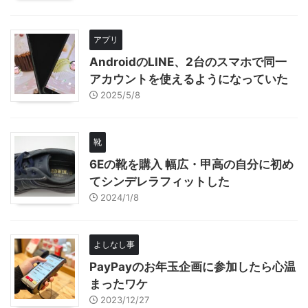
アプリ
AndroidのLINE、2台のスマホで同一
アカウントを使えるようになっていた
2025/5/8
靴
6Eの靴を購入 幅広・甲高の自分に初め
てシンデレラフィットした
2024/1/8
よしなし事
PayPayのお年玉企画に参加したら心温
まったワケ
2023/12/27