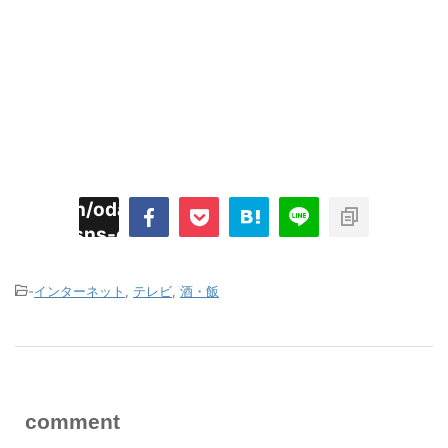
imyoojin/odaiji.com/public_html/blog/wp-
on
2
/plugins/sns-count-cache/sns-count-
line
hp
-
インターネット
,
テレビ
,
酒・飯
comment