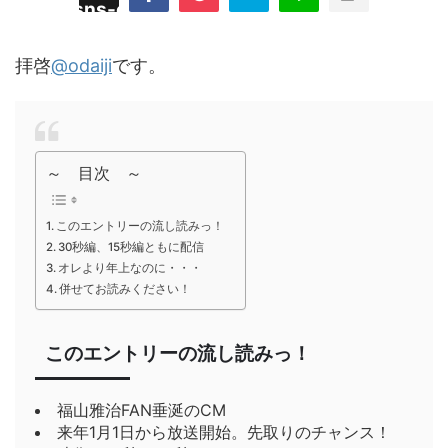
/plugins/sns-count-cache/sns-count-
line
hp
拝啓
@odaiji
です。
～ 目次 ～
このエントリーの流し読みっ！
30秒編、15秒編ともに配信
オレより年上なのに・・・
併せてお読みください！
このエントリーの流し読みっ！
福山雅治FAN垂涎のCM
来年1月1日から放送開始。先取りのチャンス！