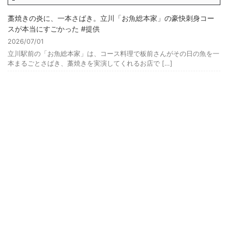
藁焼きの炎に、一本さばき。立川「お魚総本家」の豪快刺身コー
スが本当にすごかった #提供
2026/07/01
立川駅前の「お魚総本家」は、コース料理で板前さんがその日の魚を一
本まるごとさばき、藁焼きを実演してくれるお店で […]