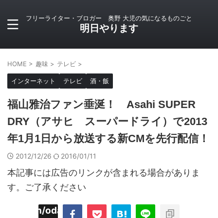
フリーライター・ブロガー 奥野 大児の気になるものごと
明日やります
HOME
>
趣味
>
テレビ
>
インターネット
テレビ
酒・飯
福山雅治ファン垂涎！ Asahi SUPER
DRY（アサヒ スーパードライ）で2013
年1月1日から放送する新CMを先行配信！
2012/12/26
2016/01/11
本記事には広告のリンクが含まれる場合がありま
す。ご了承ください
imyoojin/odaiji.com/public_html/blog/wp-
on
2