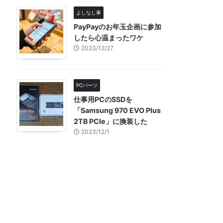
よしなし事
PayPayのお年玉企画に参加
したら心温まったワケ
2023/12/27
PCパーツ
仕事用PCのSSDを
「Samsung 970 EVO Plus
2TB PCIe」に換装した
2023/12/1