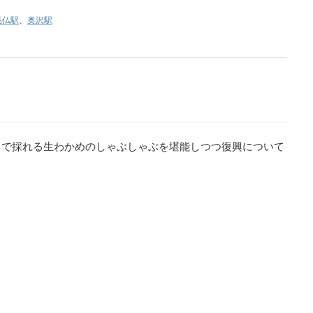
品仏駅
、
奥沢駅
ろで採れる生わかめのしゃぶしゃぶを堪能しつつ復興について