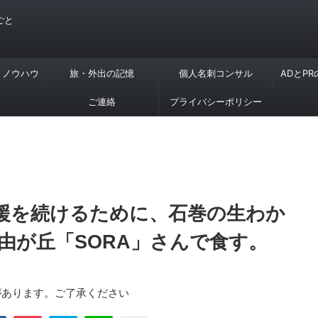
ごと
・ノウハウ
旅・外出の記憶
個人名刺コンサル
ADとP
ご連絡
プライバシーポリシー
援を続けるために、石巻の生わか
由が丘「SORA」さんで食す。
があります。ご了承ください