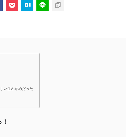
com/public_html/blog/wp-
on
2897
nt-cache/sns-count-
line
味しい生わかめだった
っ！