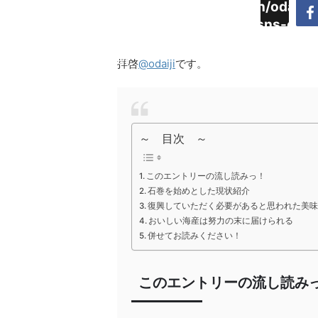
Warning
:
/home/daimyoojin/odaiji.
Undefined
content/plugins/sns-cou
array key
cache.php
"Twitter"
拝啓
@odaiji
です。
in
～ 目次 ～
このエントリーの流し読みっ！
石巻を始めとした現状紹介
復興していただく必要があると思われた美
おいしい海産は努力の末に届けられる
併せてお読みください！
このエントリーの流し読み