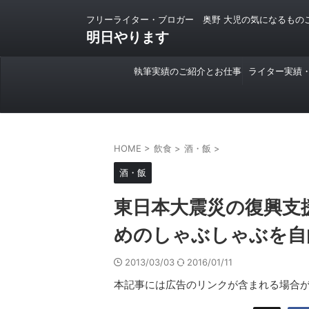
フリーライター・ブロガー 奥野 大児の気になるもの
明日やります
執筆実績のご紹介とお仕事
ライター実績
のご依頼について
HOME
>
飲食
>
酒・飯
>
酒・飯
東日本大震災の復興支
めのしゃぶしゃぶを自
2013/03/03
2016/01/11
本記事には広告のリンクが含まれる場合