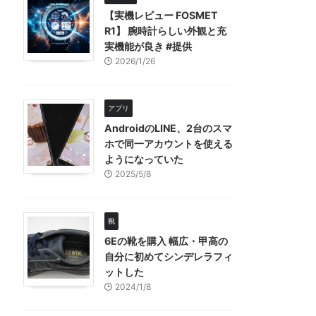
【実機レビュー FOSMET
R1】 腕時計らしい外観と充
実機能が良き #提供
2026/1/26
アプリ
AndroidのLINE、2台のスマ
ホで同一アカウントを使える
ようになっていた
2025/5/8
靴
6Eの靴を購入 幅広・甲高の
自分に初めてシンデレラフィ
ットした
2024/1/8