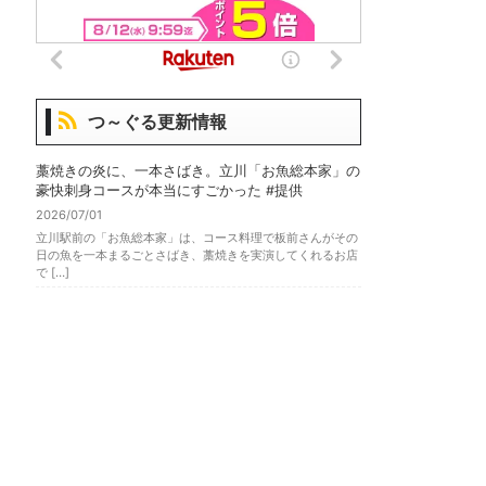
つ～ぐる更新情報
藁焼きの炎に、一本さばき。立川「お魚総本家」の
豪快刺身コースが本当にすごかった #提供
2026/07/01
立川駅前の「お魚総本家」は、コース料理で板前さんがその
日の魚を一本まるごとさばき、藁焼きを実演してくれるお店
で […]