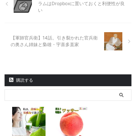
ラムはDropboxに置いておくと利便性が良
い
【軍師官兵衛】14話。引き裂かれた官兵衛
の奥さん姉妹と梟雄・宇喜多直家
購読する