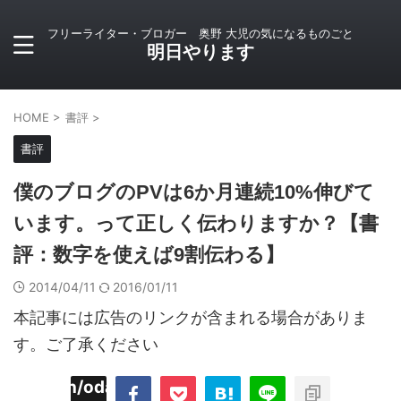
フリーライター・ブロガー 奥野 大児の気になるものごと
明日やります
HOME
>
書評
>
書評
僕のブログのPVは6か月連続10%伸びて
います。って正しく伝わりますか？【書
評：数字を使えば9割伝わる】
2014/04/11
2016/01/11
本記事には広告のリンクが含まれる場合がありま
す。ご了承ください
imyoojin/odaiji.com/public_html/blog/wp-
on
2