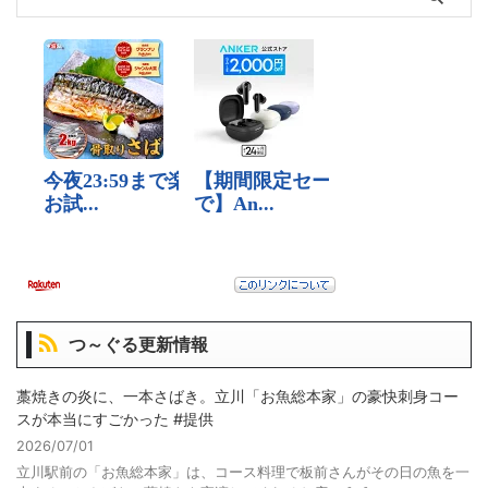
つ～ぐる更新情報
藁焼きの炎に、一本さばき。立川「お魚総本家」の豪快刺身コー
スが本当にすごかった #提供
2026/07/01
立川駅前の「お魚総本家」は、コース料理で板前さんがその日の魚を一