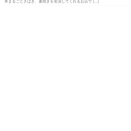
本まるごとさばき、藁焼きを実演してくれるお店で […]