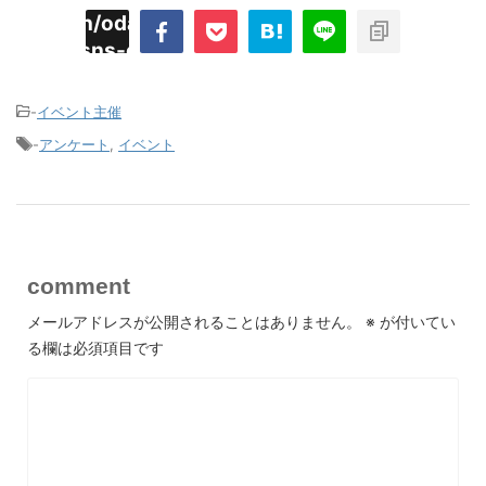
imyoojin/odaiji.com/public_html/blog/wp-
on
2
/plugins/sns-count-cache/sns-count-
line
hp
-
イベント主催
-
アンケート
,
イベント
comment
メールアドレスが公開されることはありません。
※
が付いてい
る欄は必須項目です