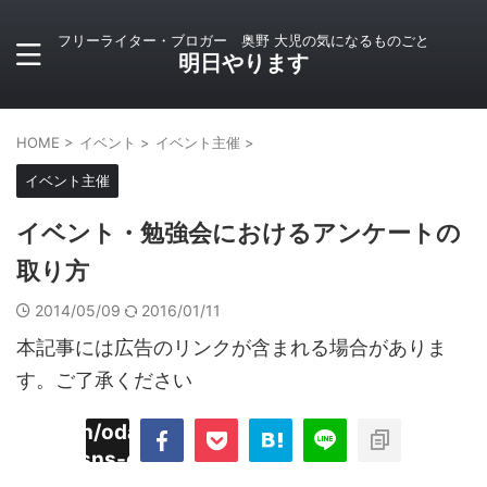
フリーライター・ブロガー 奥野 大児の気になるものごと
明日やります
HOME
>
イベント
>
イベント主催
>
イベント主催
イベント・勉強会におけるアンケートの
取り方
2014/05/09
2016/01/11
本記事には広告のリンクが含まれる場合がありま
す。ご了承ください
imyoojin/odaiji.com/public_html/blog/wp-
on
2
/plugins/sns-count-cache/sns-count-
line
hp