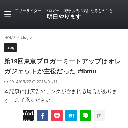
フリーライター・ブロガー 奥野 大児の気になるものごと
明日やります
HOME
>
blog
>
blog
第19回東京ブロガーミートアップはオレ
ガジェットが主役だった #tbmu
2014/05/27
2016/01/11
本記事には広告のリンクが含まれる場合がありま
す。ご了承ください
imyoojin/odaiji.com/public_html/blog/wp-
on
2
/plugins/sns-count-cache/sns-count-
line
hp