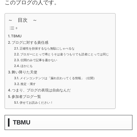
このブログの人です。
～ 目次 ～
TBMU
ブログに対する責任感
正確性を担保するなら無駄にしゃべるな
ブロガーにとって噂とうそは違うつもりでも読者にとっては同じ
伝聞のみで記事を書かない
ほかにも
舞い降りた天使
メインコンテンツは「漏れ伝わってくる情報」（伝聞）
推定・濁す
つまり、ブログの表現は自由なんだ
参加者ブログ一覧
併せてお読みください！
TBMU