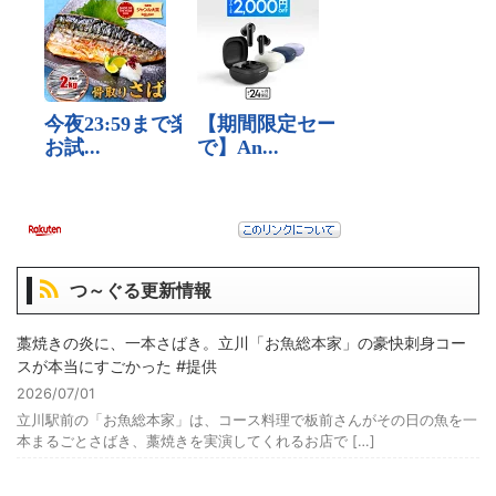
つ～ぐる更新情報
藁焼きの炎に、一本さばき。立川「お魚総本家」の豪快刺身コー
スが本当にすごかった #提供
2026/07/01
立川駅前の「お魚総本家」は、コース料理で板前さんがその日の魚を一
本まるごとさばき、藁焼きを実演してくれるお店で […]