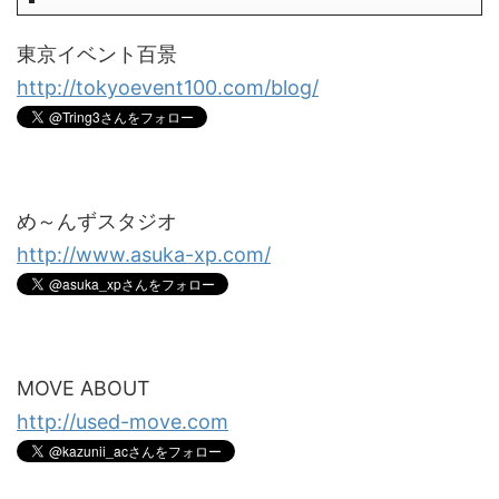
東京イベント百景
http://tokyoevent100.com/blog/
め～んずスタジオ
http://www.asuka-xp.com/
MOVE ABOUT
http://used-move.com