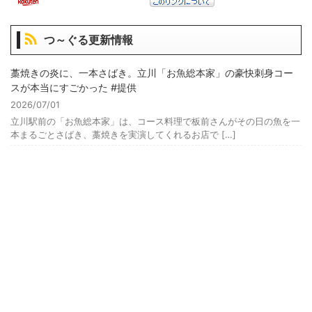
つ～ぐる更新情報
藁焼きの炎に、一本さばき。立川「お魚総本家」の豪快刺身コー
スが本当にすごかった #提供
2026/07/01
立川駅前の「お魚総本家」は、コース料理で板前さんがその日の魚を一
本まるごとさばき、藁焼きを実演してくれるお店で […]