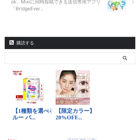
ok、Mixiに同時投稿できる送信専用アプリ
「BridgeEver」
購読する