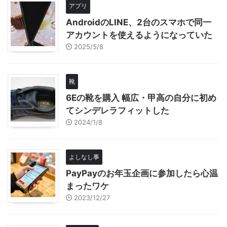
アプリ
AndroidのLINE、2台のスマホで同一
アカウントを使えるようになっていた
2025/5/8
靴
6Eの靴を購入 幅広・甲高の自分に初め
てシンデレラフィットした
2024/1/8
よしなし事
PayPayのお年玉企画に参加したら心温
まったワケ
2023/12/27