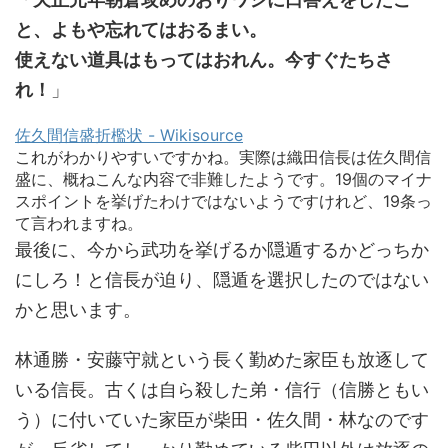
と、よもや忘れてはおるまい。
使えない道具はもってはおれん。今すぐたちさ
れ！
」
佐久間信盛折檻状 - Wikisource
これがわかりやすいですかね。実際は織田信長は佐久間信
盛に、概ねこんな内容で非難したようです。19個のマイナ
スポイントを挙げたわけではないようですけれど、19条っ
て言われますね。
最後に、今から武功を挙げるか隠遁するかどっちか
にしろ！と信長が迫り、隠遁を選択したのではない
かと思います。
林通勝・安藤守就という長く勤めた家臣も放逐して
いる信長。古くは自ら殺した弟・信行（信勝ともい
う）に付いていた家臣が柴田・佐久間・林なのです