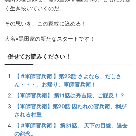
く生き抜いていくのだ。
その思いを、この家紋に込める！
大名•黒田家の新たなスタートです！
併せてお読みください！
【 #軍師官兵衛 】第23話 さよなら、だしさ
ん・・・。お帰り、軍師官兵衛！
【軍師官兵衛】 第11話は秀吉殿、ご謀反！？
【軍師官兵衛】第20話 囚われの官兵衛、剥が
される村重
【 #軍師官兵衛 】 第31話。 天下の目線。過去
の怨念。