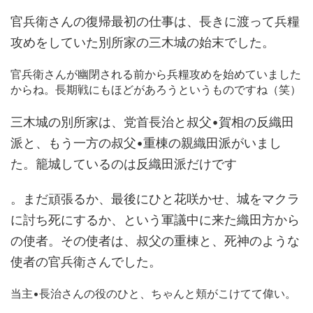
官兵衛さんの復帰最初の仕事は、長きに渡って兵糧
攻めをしていた別所家の三木城の始末でした。
官兵衛さんが幽閉される前から兵糧攻めを始めていました
からね。長期戦にもほどがあろうというものですね（笑）
三木城の別所家は、党首長治と叔父•賀相の反織田
派と、もう一方の叔父•重棟の親織田派がいまし
た。籠城しているのは反織田派だけです
。まだ頑張るか、最後にひと花咲かせ、城をマクラ
に討ち死にするか、という軍議中に来た織田方から
の使者。その使者は、叔父の重棟と、死神のような
使者の官兵衛さんでした。
当主•長治さんの役のひと、ちゃんと頬がこけてて偉い。