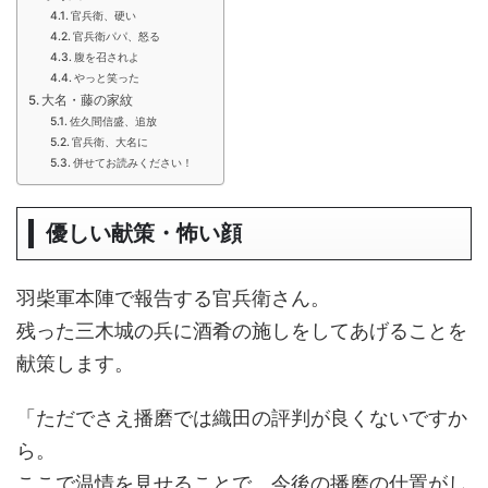
官兵衛、硬い
官兵衛パパ、怒る
腹を召されよ
やっと笑った
大名・藤の家紋
佐久間信盛、追放
官兵衛、大名に
併せてお読みください！
優しい献策・怖い顔
羽柴軍本陣で報告する官兵衛さん。
残った三木城の兵に酒肴の施しをしてあげることを
献策します。
「ただでさえ播磨では織田の評判が良くないですか
ら。
ここで温情を見せることで、今後の播磨の仕置がし