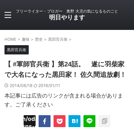
フリーライター・ブロガー 奥野 大児の気になるものごと
明日やります
HOME
>
趣味
>
歴史
>
黒田官兵衛
>
黒田官兵衛
【 #軍師官兵衛 】第24話。 遂に羽柴家
で大名になった黒田家！ 佐久間追放劇！
2014/06/18
2016/01/11
本記事には広告のリンクが含まれる場合がありま
す。ご了承ください
imyoojin/odaiji.com/public_html/blog/wp-
on
2
/plugins/sns-count-cache/sns-count-
line
hp