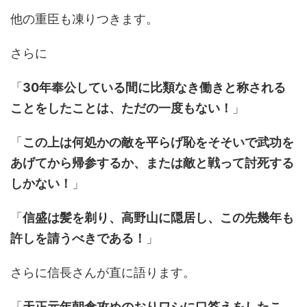
他の重臣も凍りつきます。
さらに
「
30年奉公している間に比類なき働きと称される
ことをしたことは、ただの一度もない！
」
「
この上は何処かの敵を平らげ恥をそそいで武功を
あげてから帰参するか、または敵と戦って討死する
しかない！
」
「
信盛は髪を剃り、高野山に隠居し、この先幾年も
許しを請うべきである！
」
さらに信長さんが直に語ります。
「
天正元年朝倉攻めのおりワシに口答えをしたこ