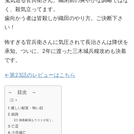
鬼気迫る官兵衛さん。幽閉前の爽やかな調略ではな
く、殺気立ってます。
歯向かう者は皆殺しが織田のやり方。ご決断下さ
い！
怖すぎる官兵衛さんに気圧されて長治さんは降伏を
承知。ついに、2年に渡った三木城兵糧攻めも決着
です。
←第23話のレビューはこちら
～ 目次 ～
優しい献策・怖い顔
姫路
御着劇場もラストが近く。
亡霊
小寺滅亡