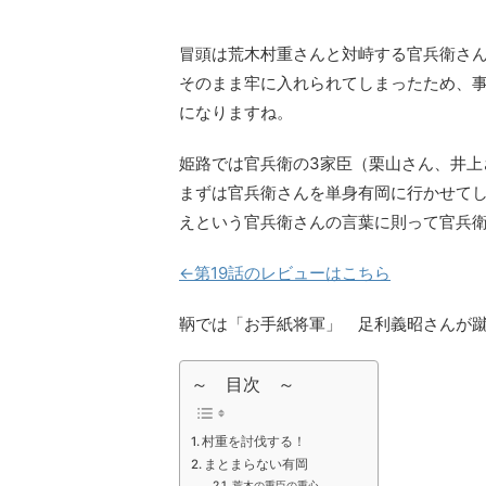
冒頭は荒木村重さんと対峙する官兵衛さ
そのまま牢に入れられてしまったため、
になりますね。
姫路では官兵衛の3家臣（栗山さん、井上
まずは官兵衛さんを単身有岡に行かせて
えという官兵衛さんの言葉に則って官兵
←第19話のレビューはこちら
鞆では「お手紙将軍」 足利義昭さんが
～ 目次 ～
村重を討伐する！
まとまらない有岡
荒木の重臣の重心