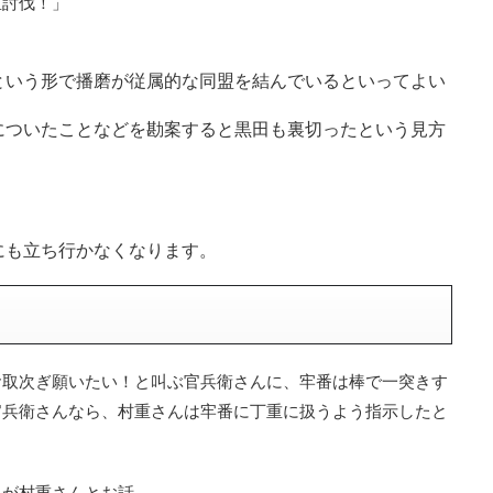
重討伐！」
という形で播磨が従属的な同盟を結んでいるといってよい
についたことなどを勘案すると黒田も裏切ったという見方
にも立ち行かなくなります。
お取次ぎ願いたい！と叫ぶ官兵衛さんに、牢番は棒で一突きす
官兵衛さんなら、村重さんは牢番に丁重に扱うよう指示したと
んが村重さんとお話。