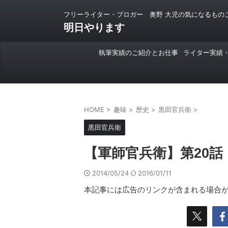
フリーライター・ブロガー 奥野 大児の気になるもの
明日やります
執筆実績のご紹介とお仕事
ライター実績
のご依頼について
HOME
>
趣味
>
歴史
>
黒田官兵衛
>
黒田官兵衛
【軍師官兵衛】第20話
2014/05/24
2016/01/11
本記事には広告のリンクが含まれる場合