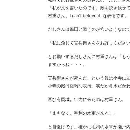
「私が文を書いたのです。殿を説き伏せ
村重さん、I can't beleve it! な表情です。
だしさんは織田と戦うのが怖いようなの
「私に免じて官兵衛さんをお許しくださ
とお願いするだしさんに村重さんは「も
ますからね・・・。
官兵衛さんが死んだ、という報は小寺に
小寺の殿は複雑な表情。涙だか鼻水だか
再び有岡城。牢内に来たのは村重さん。
「まもなく、毛利の水軍が来る！」
と自慢げです。確かに毛利の水軍が瀬戸