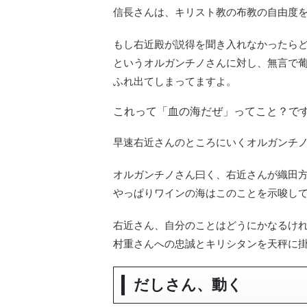
信長さんは、キリスト教の布教の自由度
もし右近殿が説得を聞き入れなかったら
というオルガンチノさんに対し、無言で
ふれ出てしまってますよ。
これって「血の海だぜ」ってこと？で
早速右近さんのところにいくオルガンチ
オルガンチノさん曰く、右近さんが織田
やっぱりワインの海はこのことを示唆し
右近さん、自分のことはどうにかなるけ
村重さんへの忠誠とキリシタンを天秤に
だしさん、動く