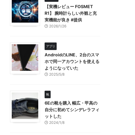
【実機レビュー FOSMET
R1】 腕時計らしい外観と充
実機能が良き #提供
2026/1/26
アプリ
AndroidのLINE、2台のスマ
ホで同一アカウントを使える
ようになっていた
2025/5/8
靴
6Eの靴を購入 幅広・甲高の
自分に初めてシンデレラフィ
ットした
2024/1/8