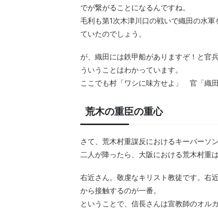
でが繋がることになるんですね。
毛利も第1次木津川口の戦いで織田の水軍
ていたのでしょう。
が、織田には鉄甲船がありますぞ！と官
ういうことはわかっています。
ここでも村「ワシに味方せよ」 官「織
荒木の重臣の重心
さて、荒木村重謀反におけるキーパーソ
二人が降ったら、大阪における荒木村重
右近さん。敬虔なキリスト教徒です。右
から接触するのが一番。
ということで、信長さんは宣教師のオル