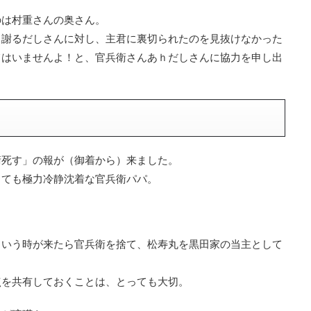
のは村重さんの奥さん。
と謝るだしさんに対し、主君に裏切られたのを見抜けなかった
てはいませんよ！と、官兵衛さんあｈだしさんに協力を申し出
衛死す」の報が（御着から）来ました。
きても極力冷静沈着な官兵衛パパ。
という時が来たら官兵衛を捨て、松寿丸を黒田家の当主として
点を共有しておくことは、とっても大切。