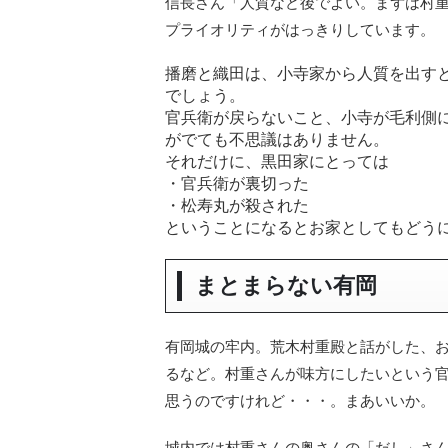
信長さん「人質など後でよい。まずは村
プライオリティがはっきりしています。
播磨と織田は、小寺家から人質を出す
でしょう。
官兵衛が戻らないこと、小寺が毛利側
がでても不思議はありません。
それだけに、黒田家にとっては
・官兵衛が裏切った
・松寿丸が殺された
ということになるとお家としてもどう
まとまらない有岡
有岡城の牢内。荒木村重殿と話がした、
るなど。村重さんが味方にしたいという
思うのですけれど・・・。まあいいか。
城内では村重さんの奥さんの「だし」さ