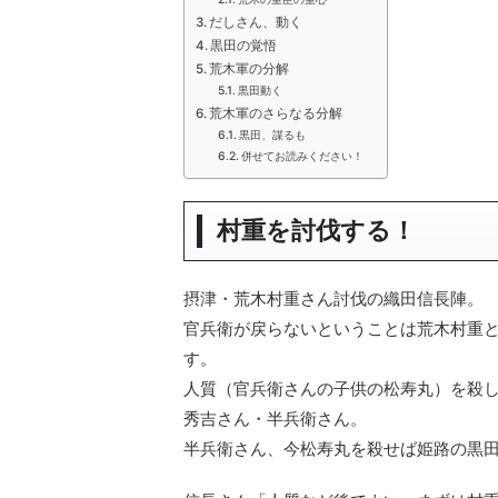
だしさん、動く
黒田の覚悟
荒木軍の分解
黒田動く
荒木軍のさらなる分解
黒田、謀るも
併せてお読みください！
村重を討伐する！
摂津・荒木村重さん討伐の織田信長陣。
官兵衛が戻らないということは荒木村重
す。
人質（官兵衛さんの子供の松寿丸）を殺
秀吉さん・半兵衛さん。
半兵衛さん、今松寿丸を殺せば姫路の黒