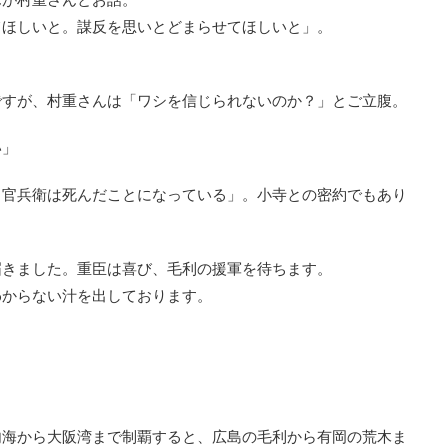
てほしいと。謀反を思いとどまらせてほしいと」。
ですが、村重さんは「ワシを信じられないのか？」とご立腹。
い」
う官兵衛は死んだことになっている」。小寺との密約でもあり
届きました。重臣は喜び、毛利の援軍を待ちます。
わからない汁を出しております。
内海から大阪湾まで制覇すると、広島の毛利から有岡の荒木ま