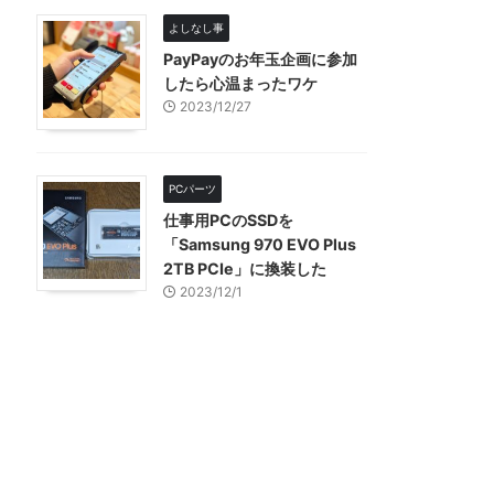
よしなし事
PayPayのお年玉企画に参加
したら心温まったワケ
2023/12/27
PCパーツ
仕事用PCのSSDを
「Samsung 970 EVO Plus
2TB PCIe」に換装した
2023/12/1