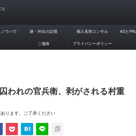
ごと
・ノウハウ
旅・外出の記憶
個人名刺コンサル
ADとP
ご連絡
プライバシーポリシー
 囚われの官兵衛、剥がされる村重
があります。ご了承ください