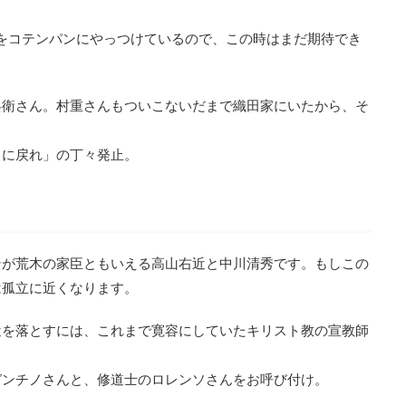
をコテンパンにやっつけているので、この時はまだ期待でき
兵衛さん。村重さんもついこないだまで織田家にいたから、そ
田に戻れ」の丁々発止。
ンが荒木の家臣ともいえる高山右近と中川清秀です。もしこの
は孤立に近くなります。
近を落とすには、これまで寛容にしていたキリスト教の宣教師
ガンチノさんと、修道士のロレンソさんをお呼び付け。