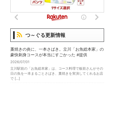
つ～ぐる更新情報
藁焼きの炎に、一本さばき。立川「お魚総本家」の
豪快刺身コースが本当にすごかった #提供
2026/07/01
立川駅前の「お魚総本家」は、コース料理で板前さんがその
日の魚を一本まるごとさばき、藁焼きを実演してくれるお店
で […]