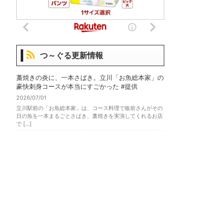
つ～ぐる更新情報
藁焼きの炎に、一本さばき。立川「お魚総本家」の
豪快刺身コースが本当にすごかった #提供
2026/07/01
立川駅前の「お魚総本家」は、コース料理で板前さんがその
日の魚を一本まるごとさばき、藁焼きを実演してくれるお店
で […]