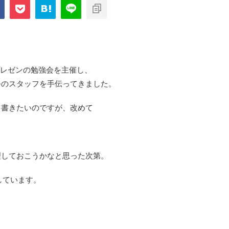
com/public_html/blog/wp-
on
2897
nt-cache/sns-count-
line
プレゼンの勉強会を主催し、
祭のスタッフを手伝ってきました。
て書きたいのですが、改めて
理しておこうかなと思った次第。
しています。