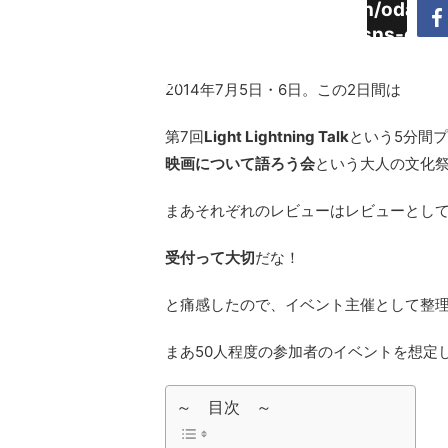
Warning
:
/home/daimyoojin/odaiji.
Undefined
content/plugins/sns-cou
array key
cache.php
"Twitter"
2014年7月5日・6日。この2日間は
in
第7回
Light Lightning Talk
という5分間
映画について語ろう会
という大人の文化
まあそれぞれのレビューはレビューとし
受付って大切
だな！
と痛感したので、イベント主催として整
まあ50人程度の参加者のイベントを想定
～ 目次 ～