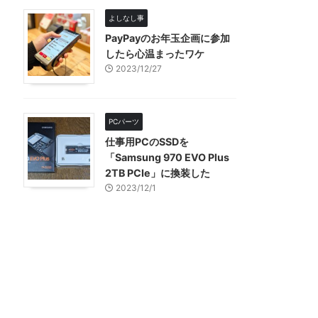
よしなし事
PayPayのお年玉企画に参加
したら心温まったワケ
2023/12/27
PCパーツ
仕事用PCのSSDを
「Samsung 970 EVO Plus
2TB PCIe」に換装した
2023/12/1