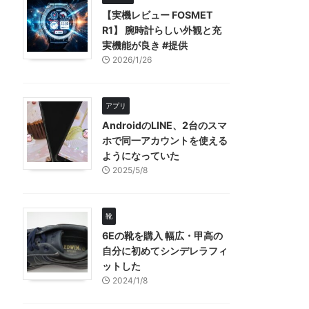
【実機レビュー FOSMET
R1】 腕時計らしい外観と充
実機能が良き #提供
2026/1/26
アプリ
AndroidのLINE、2台のスマ
ホで同一アカウントを使える
ようになっていた
2025/5/8
靴
6Eの靴を購入 幅広・甲高の
自分に初めてシンデレラフィ
ットした
2024/1/8