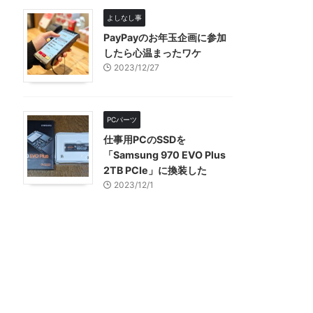
よしなし事
PayPayのお年玉企画に参加
したら心温まったワケ
2023/12/27
PCパーツ
仕事用PCのSSDを
「Samsung 970 EVO Plus
2TB PCIe」に換装した
2023/12/1