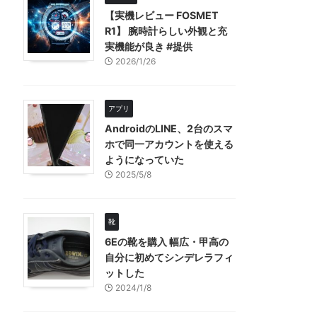
【実機レビュー FOSMET
R1】 腕時計らしい外観と充
実機能が良き #提供
2026/1/26
アプリ
AndroidのLINE、2台のスマ
ホで同一アカウントを使える
ようになっていた
2025/5/8
靴
6Eの靴を購入 幅広・甲高の
自分に初めてシンデレラフィ
ットした
2024/1/8