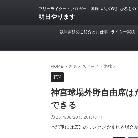
フリーライター・ブロガー 奥野 大児の気になるもの
明日やります
執筆実績のご紹介とお仕事
ライター実績
のご依頼について
HOME
>
趣味
>
スポーツ
>
野球
>
野球
神宮球場外野自由席はた
できる
2014/08/20
2016/01/11
本記事には広告のリンクが含まれる場合