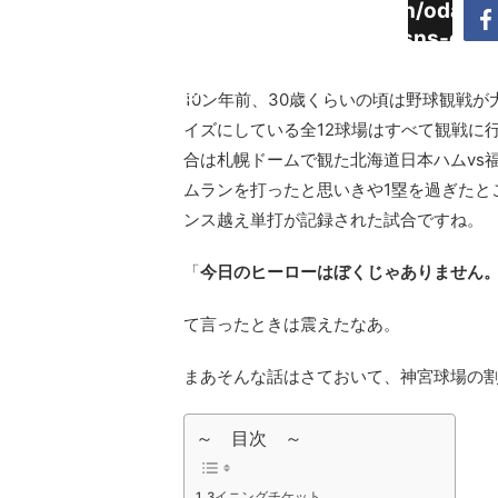
Warning
:
/home/daimyoojin/odaiji.
Undefined
content/plugins/sns-cou
array key
cache.php
"Twitter"
10ン年前、30歳くらいの頃は野球観戦
in
イズにしている全12球場はすべて観戦に
合は札幌ドームで観た北海道日本ハムvs福
ムランを打ったと思いきや1塁を過ぎたと
ンス越え単打が記録された試合ですね。
「
今日のヒーローはぼくじゃありません
て言ったときは震えたなあ。
まあそんな話はさておいて、神宮球場の
～ 目次 ～
3イニングチケット