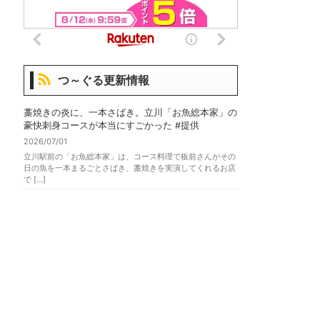
つ～ぐる更新情報
藁焼きの炎に、一本さばき。立川「お魚総本家」の
豪快刺身コースが本当にすごかった #提供
2026/07/01
立川駅前の「お魚総本家」は、コース料理で板前さんがその
日の魚を一本まるごとさばき、藁焼きを実演してくれるお店
で […]