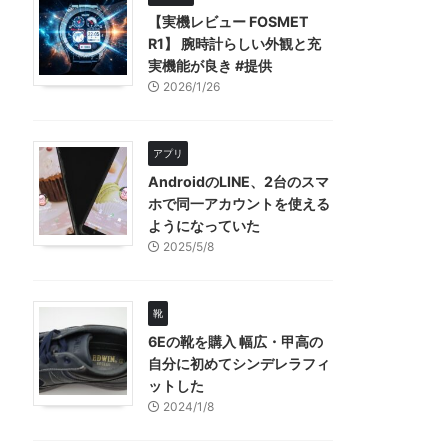
【実機レビュー FOSMET
R1】 腕時計らしい外観と充
実機能が良き #提供
2026/1/26
アプリ
AndroidのLINE、2台のスマ
ホで同一アカウントを使える
ようになっていた
2025/5/8
靴
6Eの靴を購入 幅広・甲高の
自分に初めてシンデレラフィ
ットした
2024/1/8