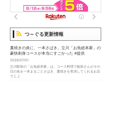
つ～ぐる更新情報
藁焼きの炎に、一本さばき。立川「お魚総本家」の
豪快刺身コースが本当にすごかった #提供
2026/07/01
立川駅前の「お魚総本家」は、コース料理で板前さんがその
日の魚を一本まるごとさばき、藁焼きを実演してくれるお店
で […]