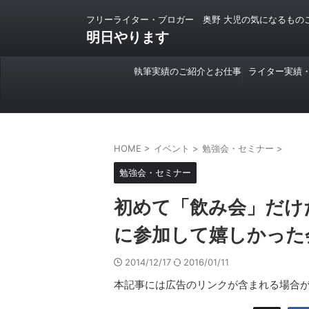
フリーライター・ブロガー 奥野 大児の気になるもの
明日やります
執筆実績のご紹介とお仕事
ライター実績
のご依頼について
HOME
>
イベント
>
勉強会・セミナー
>
勉強会・セミナー
初めて「飲み会」だけ
に参加して嬉しかった会話
2014/12/17
2016/01/11
本記事には広告のリンクが含まれる場合