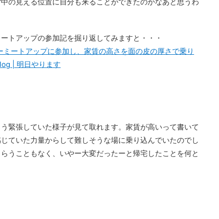
背中の見える位置に自分も来ることができたのかなあと思うわ
ミートアップの参加記を掘り返してみますと・・・
ーミートアップに参加し、家賃の高さを面の皮の厚さで乗り
iblog | 明日やります
とう緊張していた様子が見て取れます。家賃が高いって書いて
感じていた力量からして難しそうな場に乗り込んでいたのでし
もらうこともなく、いやー大変だったーと帰宅したことを何と