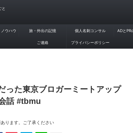
ごと
・ノウハウ
旅・外出の記憶
個人名刺コンサル
ADとP
ご連絡
プライバシーポリシー
だった東京ブロガーミートアップ
 #tbmu
があります。ご了承ください