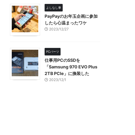
よしなし事
PayPayのお年玉企画に参加
したら心温まったワケ
2023/12/27
PCパーツ
仕事用PCのSSDを
「Samsung 970 EVO Plus
2TB PCIe」に換装した
2023/12/1