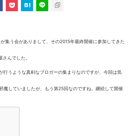
com/public_html/blog/wp-
on
2897
nt-cache/sns-count-
line
が集う会がありまして、その2015年最終開催に参加してきた
酒屋さんでした。
が行うような真剣なブロガーの集まりなのですが、今回は気
邪魔していましたが、もう第25回なのですね。継続して開催