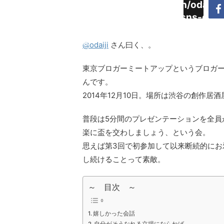
Warning
:
/home/daimyoojin/odaiji.
Undefined
content/plugins/sns-cou
array key
cache.php
"Twitter"
@odaiji
さん曰く、。
in
東京ブロガーミートアップというブロガー
んです。
2014年12月10日。場所は渋谷の創作居
普段は5分間のプレゼンテーションを全員
楽に盃を交わしましょう、という会。
思えば第3回で初参加して以来断続的にお
し続けることって素敵。
～ 目次 ～
嬉しかった会話
自分がそうなれる立場にならねば