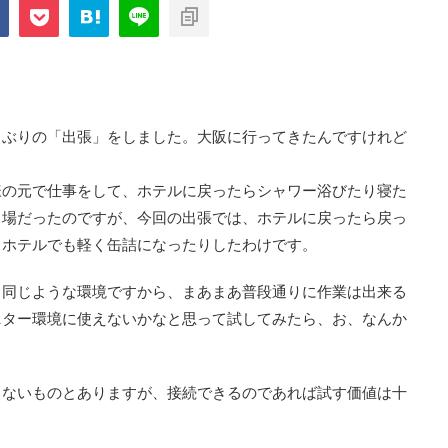
com/public_html/blog/wp-
on
2897
nt-cache/sns-count-
line
しぶりの「出張」をしました。大阪に行ってきたんですけれど
様の元で仕事をして、ホテルに戻ったらシャワー浴びたり寝た
る場だったのですが、今回の出張では、ホテルに戻ったら戻っ
、ホテルでも軽く缶詰になったりしたわけです。
と同じような環境ですから、まあまあ普段通りに作業は出来る
ニター環境に使えないかなと思って試してみたら、お、なんか
きないものとありますが、接続できるのであれば試す価値は十