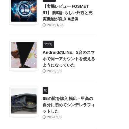
【実機レビュー FOSMET
R1】 腕時計らしい外観と充
実機能が良き #提供
2026/1/26
アプリ
AndroidのLINE、2台のスマ
ホで同一アカウントを使える
ようになっていた
2025/5/8
靴
6Eの靴を購入 幅広・甲高の
自分に初めてシンデレラフィ
ットした
2024/1/8