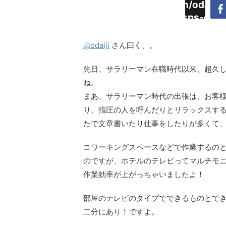
Warning
:
/home/daimyoojin/odaiji.
Undefined
content/plugins/sns-cou
array key
cache.php
"Twitter"
@odaiji
さん曰く、。
in
先日、サラリーマン在職時代以来、超久
ね。
まあ、サラリーマン時代の出張は、お客
り、指圧の人を呼んだりとリラックスす
たで文章書いたり仕事をしたりが多くて
コワーキングスペースなどで作業するの
のですが、ホテルのテレビってマルチモ
作業効率が上がっちゃいましたよ！
部屋のテレビのタイプでできるものとで
二分にあり！ですよ。