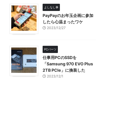
よしなし事
PayPayのお年玉企画に参加
したら心温まったワケ
2023/12/27
PCパーツ
仕事用PCのSSDを
「Samsung 970 EVO Plus
2TB PCIe」に換装した
2023/12/1