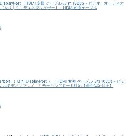
 DisplayPort - HDMI 変換 ケーブル1,8 m 1080p - ビデオ、オーディオ
N ロゴ入り | ミニディスプレイポート - HDMI変換ケーブル
場
rbolt （ Mini DisplayPort ） - HDMI 変換 ケーブル 3m 1080p - ビデ
マルチディスプレイ、ミラーリングモード対応【相性保証付き】
場