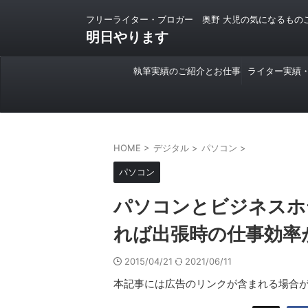
フリーライター・ブロガー 奥野 大児の気になるもの
明日やります
執筆実績のご紹介とお仕事
ライター実績
のご依頼について
HOME
>
デジタル
>
パソコン
>
パソコン
パソコンとビジネスホ
れば出張時の仕事効率
2015/04/21
2021/06/11
本記事には広告のリンクが含まれる場合