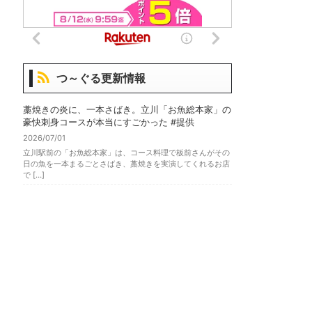
つ～ぐる更新情報
藁焼きの炎に、一本さばき。立川「お魚総本家」の
豪快刺身コースが本当にすごかった #提供
2026/07/01
立川駅前の「お魚総本家」は、コース料理で板前さんがその
日の魚を一本まるごとさばき、藁焼きを実演してくれるお店
で […]