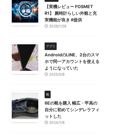
【実機レビュー FOSMET
R1】 腕時計らしい外観と充
実機能が良き #提供
2026/1/26
アプリ
AndroidのLINE、2台のスマ
ホで同一アカウントを使える
ようになっていた
2025/5/8
靴
6Eの靴を購入 幅広・甲高の
自分に初めてシンデレラフィ
ットした
2024/1/8