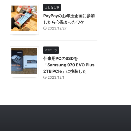
よしなし事
PayPayのお年玉企画に参加
したら心温まったワケ
2023/12/27
PCパーツ
仕事用PCのSSDを
「Samsung 970 EVO Plus
2TB PCIe」に換装した
2023/12/1