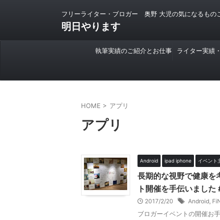
フリーライター・ブロガー 奥野 大児の気になるもの
明日やります
執筆実績のご紹介とお仕事
ライター実績
のご依頼について
HOME
>
アプリ
アプリ
Android
ipad iphone
イベント
長期的な視野で健康を考
ト開催を手伝いました #fi
2017/2/20
Android
,
Fi
ブロガーイベントの開催お手