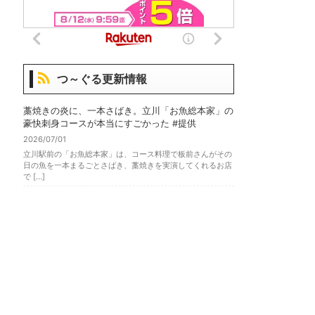
つ～ぐる更新情報
藁焼きの炎に、一本さばき。立川「お魚総本家」の
豪快刺身コースが本当にすごかった #提供
2026/07/01
立川駅前の「お魚総本家」は、コース料理で板前さんがその
日の魚を一本まるごとさばき、藁焼きを実演してくれるお店
で […]