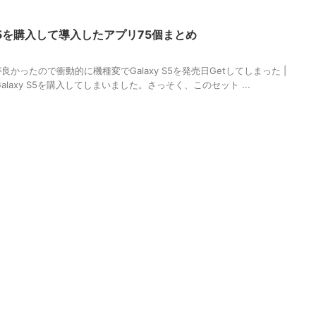
xy S5を購入して導入したアプリ75個まとめ
が良かったので衝動的に機種変でGalaxy S5を発売日Getしてしまった |
laxy S5を購入してしまいました。さっそく、このセット ...