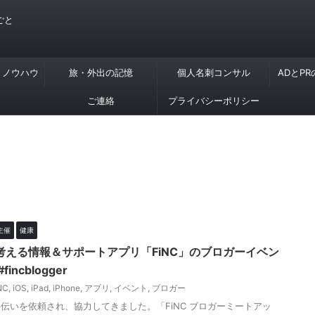
ごと
・ノウハウ
旅・外出の記憶
個人名刺コンサル
ADとP
ご連絡
プライバシーポリシー
主催
健康
える情報＆サポートアプリ「FiNC」のブロガーイベン
ncblogger
NC
,
iOS
,
iPad
,
iPhone
,
アプリ
,
イベント
,
ブロガー
伝いを依頼され、協力してきました。「FiNC ブロガーミートアッ