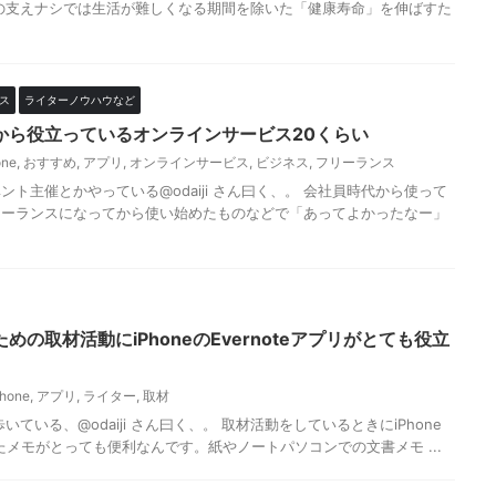
の支えナシでは生活が難しくなる期間を除いた「健康寿命」を伸ばすた
ス
ライターノウハウなど
から役立っているオンラインサービス20くらい
one
,
おすすめ
,
アプリ
,
オンラインサービス
,
ビジネス
,
フリーランス
ト主催とかやっている@odaiji さん曰く、。 会社員時代から使って
リーランスになってから使い始めたものなどで「あってよかったなー」
の取材活動にiPhoneのEvernoteアプリがとても役立
Phone
,
アプリ
,
ライター
,
取材
いている、@odaiji さん曰く、。 取材活動をしているときにiPhone
かったメモがとっても便利なんです。紙やノートパソコンでの文書メモ ...