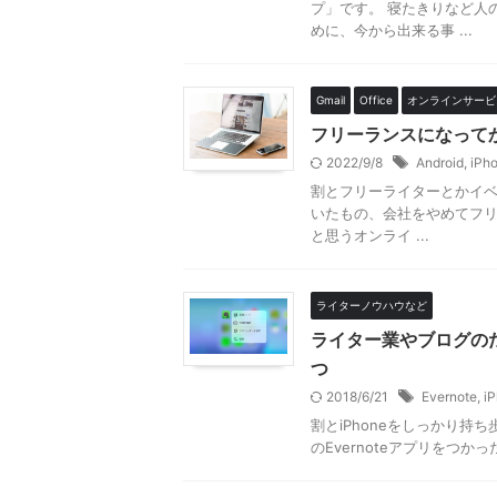
プ」です。 寝たきりなど人
めに、今から出来る事 ...
Gmail
Office
オンラインサービ
フリーランスになって
2022/9/8
Android
,
iPh
割とフリーライターとかイベン
いたもの、会社をやめてフ
と思うオンライ ...
ライターノウハウなど
ライター業やブログのため
つ
2018/6/21
Evernote
,
i
割とiPhoneをしっかり持ち歩
のEvernoteアプリをつ