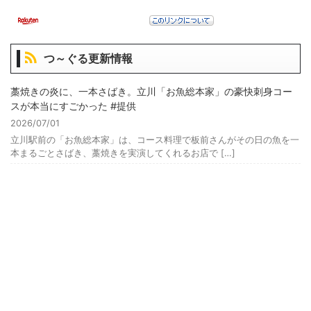
つ～ぐる更新情報
藁焼きの炎に、一本さばき。立川「お魚総本家」の豪快刺身コー
スが本当にすごかった #提供
2026/07/01
立川駅前の「お魚総本家」は、コース料理で板前さんがその日の魚を一
本まるごとさばき、藁焼きを実演してくれるお店で […]