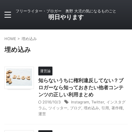
フリーライター・ブロガー 奥野 大児の気になるものごと
明日やります
HOME
>
埋め込み
埋め込み
運営論
知らないうちに権利違反してない？ブ
ロガーなら知っておきたい他者コンテ
ンツの正しい利用まとめ
2016/10/3
Instagram
,
Twitter
,
インスタグ
ラム
,
ツイッター
,
ブログ
,
埋め込み
,
引用
,
著作権
,
運営