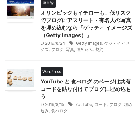
運営論
オリンピックもイチローも。低リスク
でブログにアスリート・有名人の写真
を埋め込むなら「ゲッティ イメージズ
（Getty Images）」
2019/8/24
Getty Images
,
ゲッティ イメー
ジズ
,
ブログ
,
写真
,
埋め込み
,
規約
WordPress
YouTube と 食べログ のページは共有
コードを貼り付けてブログに埋め込も
う
2016/8/15
YouTube
,
コード
,
ブログ
,
埋め
込み
,
食べログ