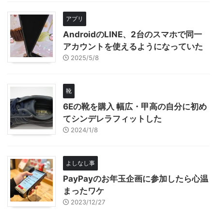
アプリ
AndroidのLINE、2台のスマホで同一
アカウントを使えるようになっていた
2025/5/8
靴
6Eの靴を購入 幅広・甲高の自分に初め
てシンデレラフィットした
2024/1/8
よしなし事
PayPayのお年玉企画に参加したら心温
まったワケ
2023/12/27