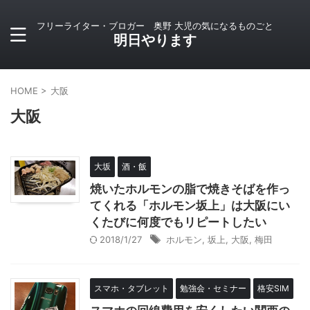
フリーライター・ブロガー 奥野 大児の気になるものごと
明日やります
HOME
>
大阪
大阪
大坂
酒・飯
焼いたホルモンの脂で焼きそばを作っ
てくれる「ホルモン坂上」は大阪にい
くたびに何度でもリピートしたい
2018/1/27
ホルモン
,
坂上
,
大阪
,
梅田
スマホ・タブレット
勉強会・セミナー
格安SIM