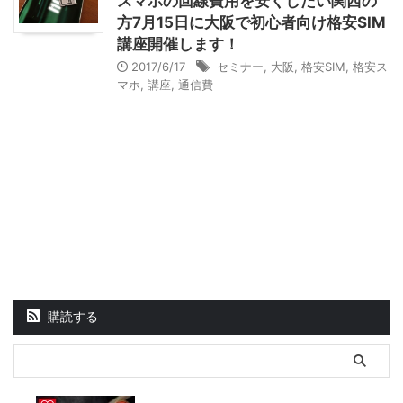
スマホの回線費用を安くしたい関西の
方7月15日に大阪で初心者向け格安SIM
講座開催します！
2017/6/17
セミナー
,
大阪
,
格安SIM
,
格安ス
マホ
,
講座
,
通信費
購読する