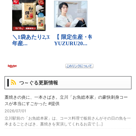
つ～ぐる更新情報
藁焼きの炎に、一本さばき。立川「お魚総本家」の豪快刺身コー
スが本当にすごかった #提供
2026/07/01
立川駅前の「お魚総本家」は、コース料理で板前さんがその日の魚を一
本まるごとさばき、藁焼きを実演してくれるお店で […]