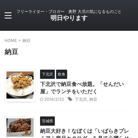
フリーライター・ブロガー 奥野 大児の気になるものごと
明日やります
HOME
>
納豆
納豆
下北沢
飲食
下北沢で納豆食べ放題。「せんだい
屋」でランチをいただく
2016/2/22
下北沢
,
納豆
茨城県
納豆大好き！なぼくは「いばらきプレ