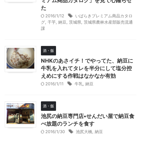
ミアム商品カタログ」を見て心躍らせ
た
2016/1/12
いばらきプレミアム商品カタロ
グ
,
干芋
,
納豆
,
茨城県
,
茨城県農林水産部販売流通
課
酒・飯
NHKのあさイチ！でやってた、納豆に
牛乳を入れてタレを半分にして塩分控
えめにする作戦はなかなか有効
2016/1/11
牛乳
,
納豆
酒・飯
池尻の納豆専門店•せんだい屋で納豆食
べ放題のランチを食す
2016/1/30
池尻大橋
,
納豆