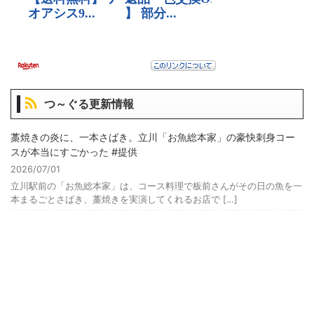
つ～ぐる更新情報
藁焼きの炎に、一本さばき。立川「お魚総本家」の豪快刺身コー
スが本当にすごかった #提供
2026/07/01
立川駅前の「お魚総本家」は、コース料理で板前さんがその日の魚を一
本まるごとさばき、藁焼きを実演してくれるお店で […]