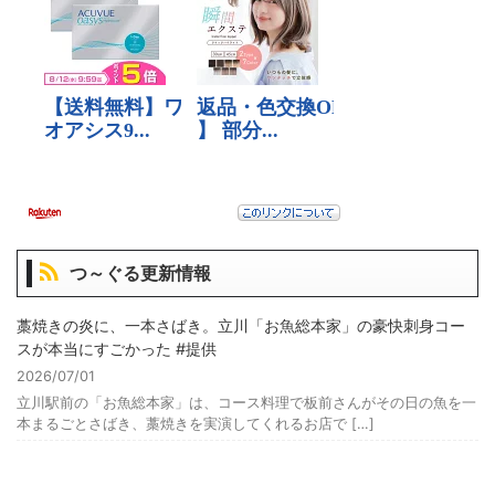
つ～ぐる更新情報
藁焼きの炎に、一本さばき。立川「お魚総本家」の豪快刺身コー
スが本当にすごかった #提供
2026/07/01
立川駅前の「お魚総本家」は、コース料理で板前さんがその日の魚を一
本まるごとさばき、藁焼きを実演してくれるお店で […]