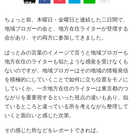
/plugins/sns-count-cache/sns-count-
line
hp
ちょっと前、木曜日・金曜日と連続した二日間で、
地域ブロガーの会と、地方在住ライターが登壇する
会があり、その両方に参加してきました。
ぱっとみの言葉のイメージで言うと地域ブロガーも
地方在住のライターも似たような感覚を受けなくも
ないのですが、地域ブロガーはその地域の情報発信
を積極的にしていくことで如何に立ち位置をモノに
していくか。一方地方在住のライターは東京都のつ
ながりを重要視するといった視点の違いもあり、似
ているところと違っている所を考えながら整理して
いくと面白いと感じた次第。
その感じた所などをレポートできれば。