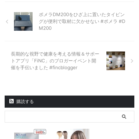
ポメラDM200をひざ上に置いたタイピン
グが便利で取材に欠かせない #ポメラ #D
M200
長期的な視野で健康を考える情報＆サポー
トアプリ「FiNC」のブロガーイベント開
催を手伝いました #fincblogger
購読する