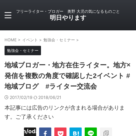
フリーライター・ブロガー 奥野 大児の気になるものごと
明日やります
HOME
>
イベント
>
勉強会・セミナー
>
勉強会・セミナー
地域ブロガー・地方在住ライター。地方×
発信を複数の角度で確認した2イベント #
地域ブログ #ライター交流会
2017/02/19
2018/06/21
本記事には広告のリンクが含まれる場合がありま
す。ご了承ください
imyoojin/odaiji.com/public_html/blog/wp-
on
2