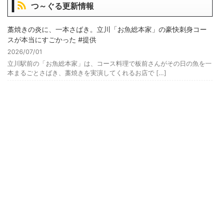
つ～ぐる更新情報
藁焼きの炎に、一本さばき。立川「お魚総本家」の豪快刺身コー
スが本当にすごかった #提供
2026/07/01
立川駅前の「お魚総本家」は、コース料理で板前さんがその日の魚を一
本まるごとさばき、藁焼きを実演してくれるお店で […]