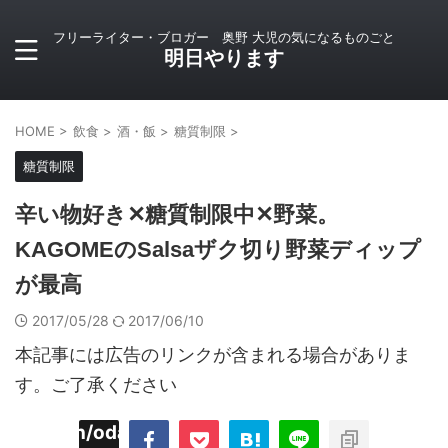
フリーライター・ブロガー 奥野 大児の気になるものごと
明日やります
HOME
>
飲食
>
酒・飯
>
糖質制限
>
糖質制限
辛い物好き✕糖質制限中✕野菜。
KAGOMEのSalsaザク切り野菜ディップ
が最高
2017/05/28
2017/06/10
本記事には広告のリンクが含まれる場合がありま
す。ご了承ください
imyoojin/odaiji.com/public_html/blog/wp-
on
2