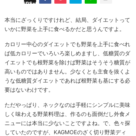
/plugins/sns-count-cache/sns-count-
line
hp
本当にざっくりですけれど、結局、ダイエットって
いかに野菜を上手に食べるかだと思うんですよ。
カロリー中心のダイエットでも野菜を上手に食べれ
ば低カロリーでいろいろ楽しめますし、低糖質のダ
イエットでも根野菜を除けば野菜はそうそう糖質が
高いものではありません。少なくとも主食を抜くよ
うな低糖質ダイエットであれば根野菜も基にする必
要はないわけです。
ただやっぱり、ネックなのは手軽にシンプルに美味
しく味わえる野菜料理は、作るのも面倒だし外食メ
ニューには本当に少ないことですよね。で、色々探
していたのですが、KAGMOEのざく切り野菜ディ