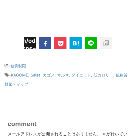
imyoojin/odaiji.com/public_html/blog/wp-
on
2
/plugins/sns-count-cache/sns-count-
line
hp
-
糖質制限
-
KAGOME
,
Salsa
,
カゴメ
,
サルサ
,
ダイエット
,
低カロリー
,
低糖質
,
野菜ディップ
comment
メールアドレスが公開されることはありません。
※
が付いてい