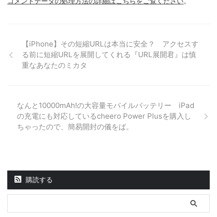
コメントデータの処理方法の詳細はこちらをご覧ください
。
【iPhone】その短縮URLは本当に安全？ アクセスす
る前に短縮URLを展開してくれる『URL展開君』は慎
重なあなたのミカタ
なんと10000mAh!の大容量モバイルバッテリー iPad
の充電にも対応しているcheero Power Plusを購入し
ちゃったので、簡易開封の儀をば。
購読する