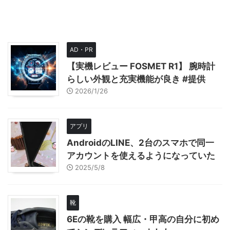
AD・PR
【実機レビュー FOSMET R1】 腕時計
らしい外観と充実機能が良き #提供
2026/1/26
アプリ
AndroidのLINE、2台のスマホで同一
アカウントを使えるようになっていた
2025/5/8
靴
6Eの靴を購入 幅広・甲高の自分に初め