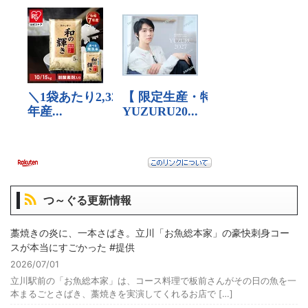
つ～ぐる更新情報
藁焼きの炎に、一本さばき。立川「お魚総本家」の豪快刺身コー
スが本当にすごかった #提供
2026/07/01
立川駅前の「お魚総本家」は、コース料理で板前さんがその日の魚を一
本まるごとさばき、藁焼きを実演してくれるお店で […]