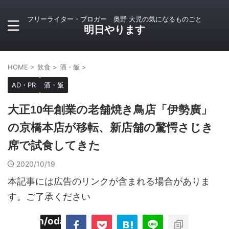
フリーライター・ブロガー 奥野 大児の気になるものごと
明日やります
HOME
>
飲食
>
酒・飯
>
AD・PR
酒・飯
大正10年創業の老舗焼き鳥店「伊勢廣」
の京橋本店が移転、新店舗の驚愕さじき
席で試食してきた
2020/10/19
本記事には広告のリンクが含まれる場合がありま
す。ご了承ください
imyoojin/odaiji.com/public_html/blog/wp-
on
2