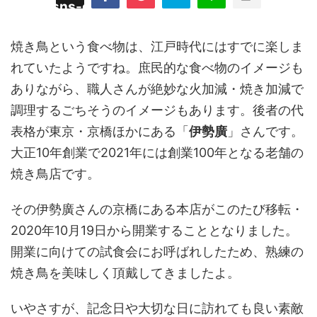
/plugins/sns-count-cache/sns-count-
line
hp
焼き鳥という食べ物は、江戸時代にはすでに楽しま
れていたようですね。庶民的な食べ物のイメージも
ありながら、職人さんが絶妙な火加減・焼き加減で
調理するごちそうのイメージもあります。後者の代
表格が東京・京橋ほかにある「
伊勢廣
」さんです。
大正10年創業で2021年には創業100年となる老舗の
焼き鳥店です。
その伊勢廣さんの京橋にある本店がこのたび移転・
2020年10月19日から開業することとなりました。
開業に向けての試食会にお呼ばれしたため、熟練の
焼き鳥を美味しく頂戴してきましたよ。
いやさすが、記念日や大切な日に訪れても良い素敵