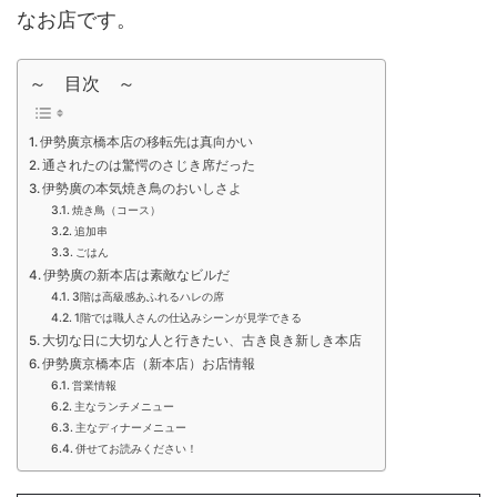
なお店です。
～ 目次 ～
伊勢廣京橋本店の移転先は真向かい
通されたのは驚愕のさじき席だった
伊勢廣の本気焼き鳥のおいしさよ
焼き鳥（コース）
追加串
ごはん
伊勢廣の新本店は素敵なビルだ
3階は高級感あふれるハレの席
1階では職人さんの仕込みシーンが見学できる
大切な日に大切な人と行きたい、古き良き新しき本店
伊勢廣京橋本店（新本店）お店情報
営業情報
主なランチメニュー
主なディナーメニュー
併せてお読みください！