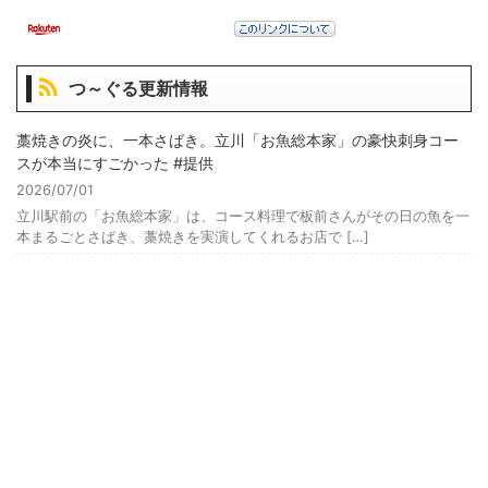
つ～ぐる更新情報
藁焼きの炎に、一本さばき。立川「お魚総本家」の豪快刺身コー
スが本当にすごかった #提供
2026/07/01
立川駅前の「お魚総本家」は、コース料理で板前さんがその日の魚を一
本まるごとさばき、藁焼きを実演してくれるお店で […]