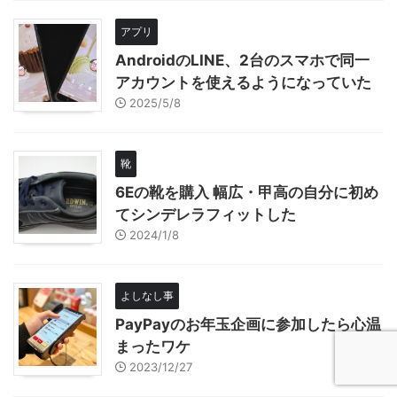
アプリ
AndroidのLINE、2台のスマホで同一
アカウントを使えるようになっていた
2025/5/8
靴
6Eの靴を購入 幅広・甲高の自分に初め
てシンデレラフィットした
2024/1/8
よしなし事
PayPayのお年玉企画に参加したら心温
まったワケ
2023/12/27