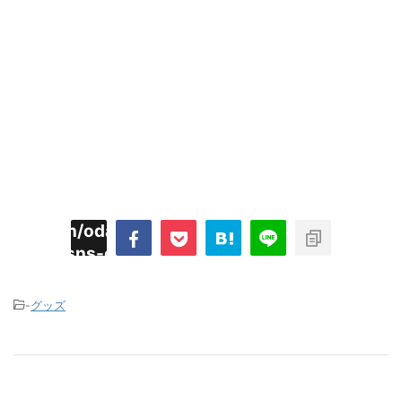
imyoojin/odaiji.com/public_html/blog/wp-
on
2
/plugins/sns-count-cache/sns-count-
line
hp
-
グッズ