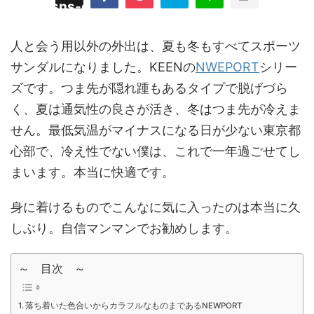
/plugins/sns-count-cache/sns-count-
line
hp
人と会う用以外の外出は、夏も冬もすべてスポーツ
サンダルになりました。KEENの
NWEPORT
シリー
ズです。つま先が隠れ踵もあるタイプで脱げづら
く、夏は通気性の良さが活き、冬はつま先が冷えま
せん。最低気温がマイナスになる日が少ない東京都
心部で、冷え性でない僕は、これで一年過ごせてし
まいます。本当に快適です。
身に着けるものでこんなに気に入ったのは本当に久
しぶり。自信マンマンでお勧めします。
～ 目次 ～
落ち着いた色合いからカラフルなものまであるNEWPORT