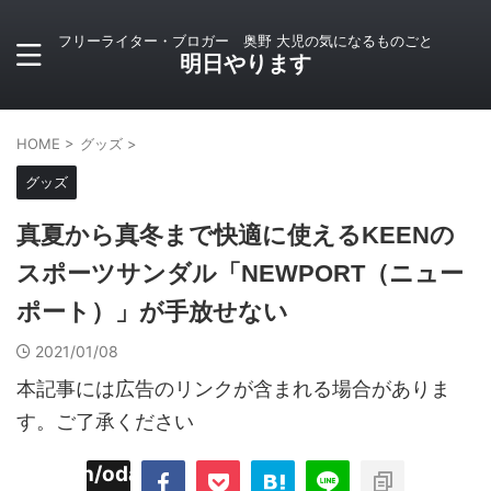
フリーライター・ブロガー 奥野 大児の気になるものごと
明日やります
HOME
>
グッズ
>
グッズ
真夏から真冬まで快適に使えるKEENの
スポーツサンダル「NEWPORT（ニュー
ポート）」が手放せない
2021/01/08
本記事には広告のリンクが含まれる場合がありま
す。ご了承ください
imyoojin/odaiji.com/public_html/blog/wp-
on
2