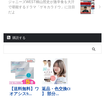
ジャニーズWEST桐山照史が激辛食を大汗
で堪能するドラマ「ゲキカラドウ」に注目
だよ
購読する