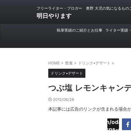
フリーライター・ブロガー 奥野 大児の気になるもの
明日やります
執筆実績のご紹介とお仕事
ライター実績
のご依頼について
HOME
>
飲食
>
ドリンク•デザート
>
ドリンク•デザート
つぶ塩 レモンキャン
2012/06/28
本記事には広告のリンクが含まれる場合
Warning
:
/home/daimyoojin/odaiji.
Undefined
content/plugins/sns-cou