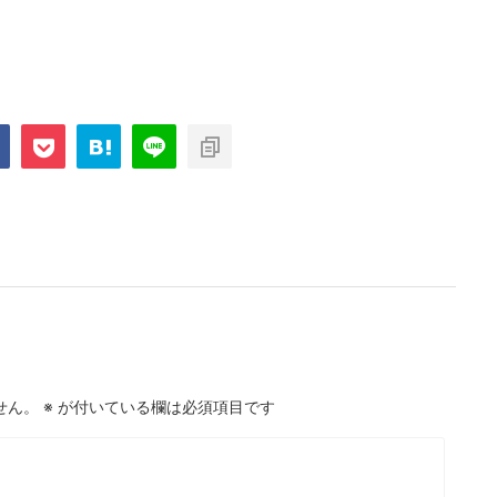
com/public_html/blog/wp-
on
2897
nt-cache/sns-count-
line
せん。
※
が付いている欄は必須項目です