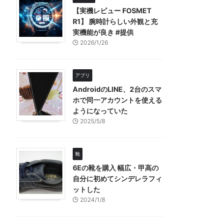
【実機レビュー FOSMET
R1】 腕時計らしい外観と充
実機能が良き #提供
2026/1/26
アプリ
AndroidのLINE、2台のスマ
ホで同一アカウントを使える
ようになっていた
2025/5/8
靴
6Eの靴を購入 幅広・甲高の
自分に初めてシンデレラフィ
ットした
2024/1/8