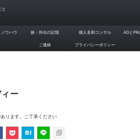
ごと
・ノウハウ
旅・外出の記憶
個人名刺コンサル
ADとP
ご連絡
プライバシーポリシー
ディー
があります。ご了承ください
com/public_html/blog/wp-
on
2897
nt-cache/sns-count-
line