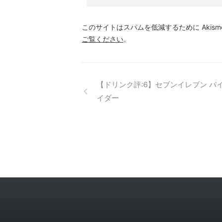
このサイトはスパムを低減するために Akism
ご覧ください
。
【ドリンク評:6】セブンイレブン パ
イダー