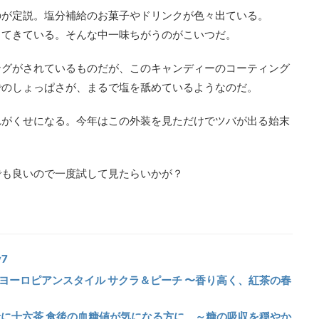
のが定説。塩分補給のお菓子やドリンクが色々出ている。
出てきている。そんな中一味ちがうのがこいつだ。
ングがされているものだが、このキャンディーのコーティング
でのしょっぱさが、まるで塩を舐めているようなのだ。
れがくせになる。今年はこの外装を見ただけでツバが出る始末
でも良いので一度試して見たらいかが？
y7
紅茶 ヨーロピアンスタイル サクラ＆ピーチ 〜香り高く、紅茶の春
と一緒に十六茶 食後の血糖値が気になる方に ～糖の吸収を穏やか