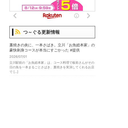
つ～ぐる更新情報
藁焼きの炎に、一本さばき。立川「お魚総本家」の
豪快刺身コースが本当にすごかった #提供
2026/07/01
立川駅前の「お魚総本家」は、コース料理で板前さんがその
日の魚を一本まるごとさばき、藁焼きを実演してくれるお店
で […]