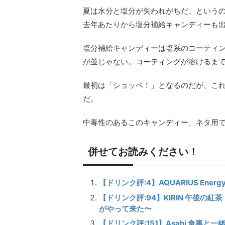
夏は水分と塩分が失われがちだ、という
去年あたりから塩分補給キャンディーも
塩分補給キャンディーは塩系のコーティ
が並じゃない。コーティングが溶けるま
最初は「ショッペ！」となるのだが、こ
だ。
中毒性のあるこのキャンディー、ネタ用
併せてお読みください！
【ドリンク評:4】AQUARIUS Energ
【ドリンク評:94】KIRIN 午後の
がやって来た〜
【ドリンク評:151】Asahi 食事