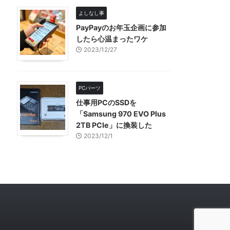
よしなし事
PayPayのお年玉企画に参加
したら心温まったワケ
2023/12/27
PCパーツ
仕事用PCのSSDを
「Samsung 970 EVO Plus
2TB PCIe」に換装した
2023/12/1