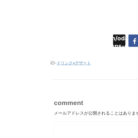
Warning
:
/home/daimyoojin/odaiji.
Undefined
content/plugins/sns-cou
array key
cache.php
"Twitter"
-
ドリンク•デザート
in
comment
メールアドレスが公開されることはありま