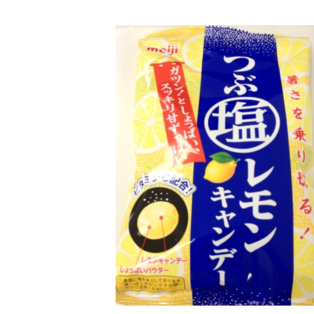
array key
cache.php
"Twitter"
in