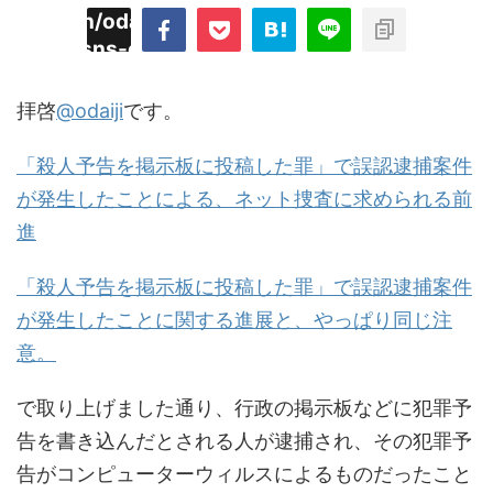
imyoojin/odaiji.com/public_html/blog/wp-
on
2
/plugins/sns-count-cache/sns-count-
line
hp
拝啓
@odaiji
です。
「殺人予告を掲示板に投稿した罪」で誤認逮捕案件
が発生したことによる、ネット捜査に求められる前
進
「殺人予告を掲示板に投稿した罪」で誤認逮捕案件
が発生したことに関する進展と、やっぱり同じ注
意。
で取り上げました通り、行政の掲示板などに犯罪予
告を書き込んだとされる人が逮捕され、その犯罪予
告がコンピューターウィルスによるものだったこと