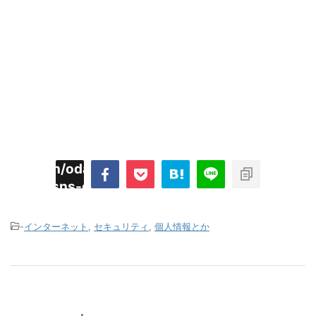
imyoojin/odaiji.com/public_html/blog/wp-
on
2
/plugins/sns-count-cache/sns-count-
line
hp
-
インターネット
,
セキュリティ
,
個人情報とか