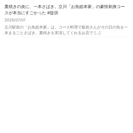
藁焼きの炎に、一本さばき。立川「お魚総本家」の豪快刺身コー
スが本当にすごかった #提供
2026/07/01
立川駅前の「お魚総本家」は、コース料理で板前さんがその日の魚を一
本まるごとさばき、藁焼きを実演してくれるお店で […]