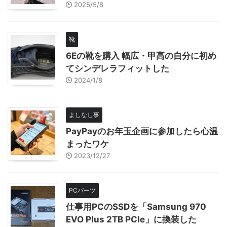
2025/5/8
靴
6Eの靴を購入 幅広・甲高の自分に初め
てシンデレラフィットした
2024/1/8
よしなし事
PayPayのお年玉企画に参加したら心温
まったワケ
2023/12/27
PCパーツ
仕事用PCのSSDを「Samsung 970
EVO Plus 2TB PCIe」に換装した